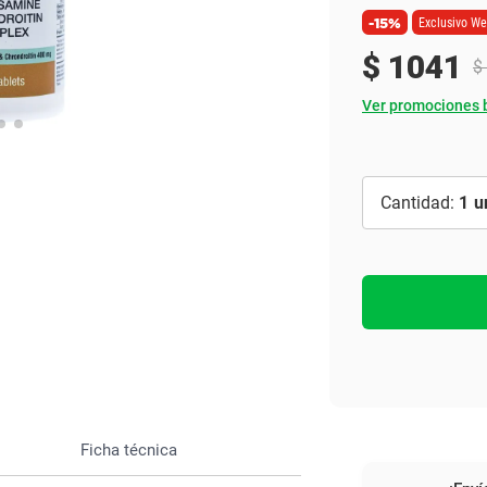
Ver todo
-15%
Exclusivo W
$
1041
$
Ver promociones 
1
Ficha técnica