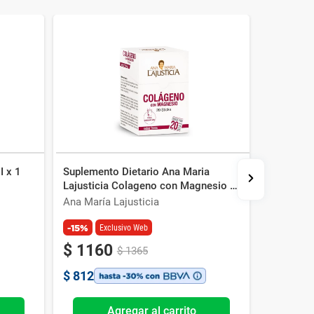
I x 1
Suplemento Dietario Ana Maria
Suplement
Lajusticia Colageno con Magnesio x
Vitamin 
20 Sobres Sabor Fresa
Ana María Lajusticia
Qualivits
-15%
Exclusivo Web
$
1160
$
1365
$
812
Agregar al carrito