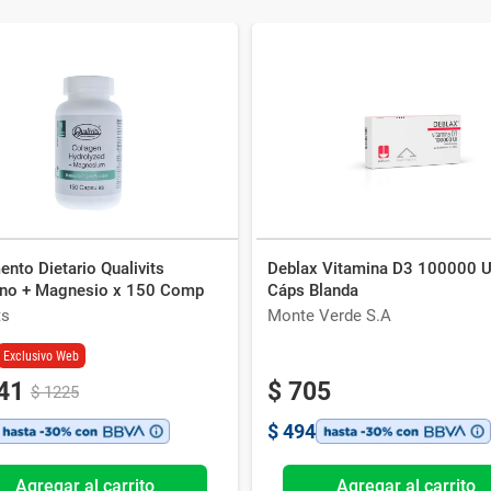
nto Dietario Qualivits
Deblax Vitamina D3 100000 U
no + Magnesio x 150 Comp
Cáps Blanda
ts
Monte Verde S.A
Exclusivo Web
41
$
705
$
1225
$
494
Agregar al carrito
Agregar al carrito