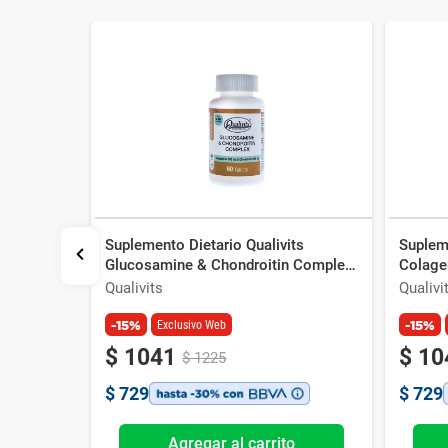
Suplemento Dietario Qualivits
Supleme
ago Abies
Glucosamine & Chondroitin Complex
Colage
x 60 Comp
Qualivits
Qualivi
-15%
-15%
Exclusivo Web
$
1041
$
10
$
1225
$
729
$
729
o
Agregar al carrito