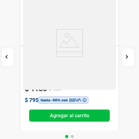
Suplemento Dietario Qualivits Extracto de
Arandano Rojo 715 mg x 60 cáps
Qualivits
-15%
Exclusivo Web
$
1136
$
1337
$
795
Agregar al carrito