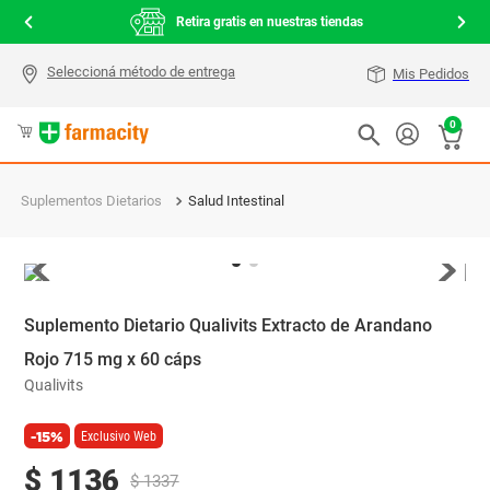
000
Retira gratis en nuestras tiendas
Mis Pedidos
0
Suplementos Dietarios
Salud Intestinal
Suplemento Dietario Qualivits Extracto de Arandano
Rojo 715 mg x 60 cáps
Qualivits
-15%
Exclusivo Web
$
1136
$
1337