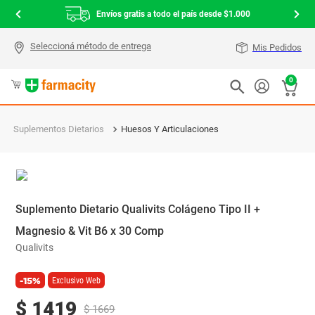
Envíos gratis a todo el país desde $1.000
Mis Pedidos
0
Suplementos Dietarios
Huesos Y Articulaciones
Suplemento Dietario Qualivits Colágeno Tipo II +
Magnesio & Vit B6 x 30 Comp
Qualivits
-15%
Exclusivo Web
$
1419
$
1669