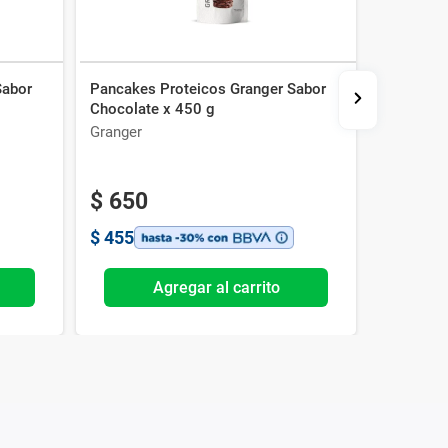
Sabor
Pancakes Proteicos Granger Sabor
Suplemen
Chocolate x 450 g
Extreme G
Granger
Cibeles
-15%
Ex
$
650
$
393
$
455
$
2754
Agregar al carrito