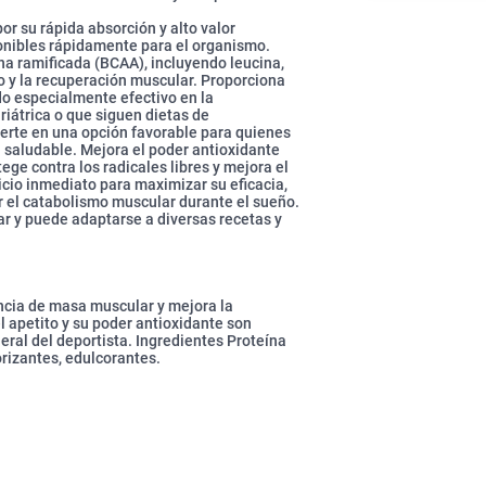
or su rápida absorción y alto valor
onibles rápidamente para el organismo.
a ramificada (BCAA), incluyendo leucina,
to y la recuperación muscular. Proporciona
do especialmente efectivo en la
riátrica o que siguen dietas de
vierte en una opción favorable para quienes
saludable. Mejora el poder antioxidante
ege contra los radicales libres y mejora el
cio inmediato para maximizar su eficacia,
 el catabolismo muscular durante el sueño.
ar y puede adaptarse a diversas recetas y
ncia de masa muscular y mejora la
el apetito y su poder antioxidante son
eral del deportista. Ingredientes Proteína
rizantes, edulcorantes.