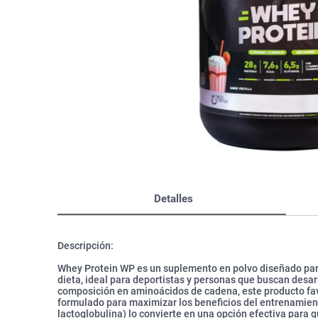
Bazar
Modelado y Peinado
Ver Todo
Detalles
Descripción:
Whey Protein WP es un suplemento en polvo diseñado para
dieta, ideal para deportistas y personas que buscan desar
composición en aminoácidos de cadena, este producto favo
formulado para maximizar los beneficios del entrenamient
lactoglobulina) lo convierte en una opción efectiva para