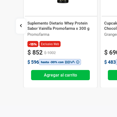
Suplemento Dietario Whey Protein
Cupcak
les Whey
Sabor Vainilla Promofarma x 300 g
Chocol
Promofarma
Grange
-15%
Exclusivo Web
$
852
$
69
$
1002
$
596
$
483
o
Agregar al carrito