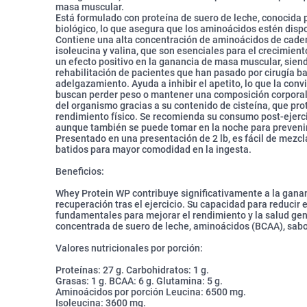
masa muscular.
Está formulado con proteína de suero de leche, conocida p
biológico, lo que asegura que los aminoácidos estén disp
Contiene una alta concentración de aminoácidos de caden
isoleucina y valina, que son esenciales para el crecimien
un efecto positivo en la ganancia de masa muscular, sien
rehabilitación de pacientes que han pasado por cirugía ba
adelgazamiento. Ayuda a inhibir el apetito, lo que la con
buscan perder peso o mantener una composición corporal 
del organismo gracias a su contenido de cisteína, que prot
rendimiento físico. Se recomienda su consumo post-ejerci
aunque también se puede tomar en la noche para prevenir
Presentado en una presentación de 2 lb, es fácil de mezcl
batidos para mayor comodidad en la ingesta.
Beneficios:
Whey Protein WP contribuye significativamente a la gana
recuperación tras el ejercicio. Su capacidad para reducir 
fundamentales para mejorar el rendimiento y la salud gen
concentrada de suero de leche, aminoácidos (BCAA), sabo
Valores nutricionales por porción:
Proteínas: 27 g. Carbohidratos: 1 g.
Grasas: 1 g. BCAA: 6 g. Glutamina: 5 g.
Aminoácidos por porción Leucina: 6500 mg.
Isoleucina: 3600 mg.