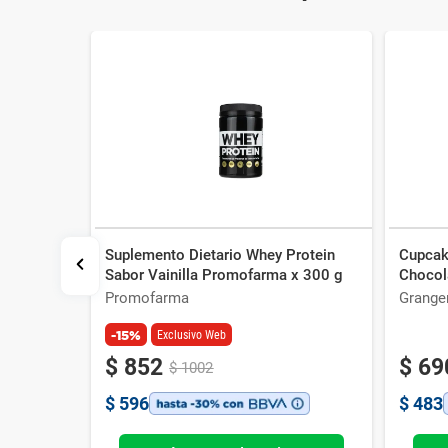
Suplemento Dietario Whey Protein
Cupcak
les Whey
Sabor Vainilla Promofarma x 300 g
Chocol
Promofarma
Grange
-15%
Exclusivo Web
$
852
$
69
$
1002
$
596
$
483