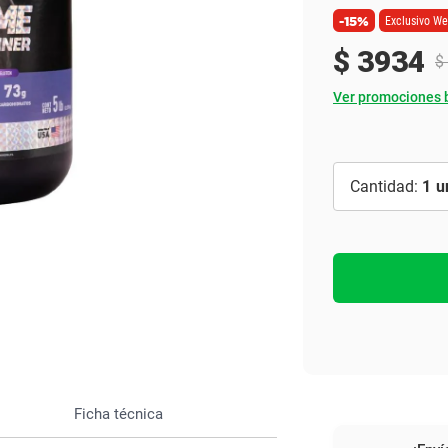
Ver todo
-15%
Exclusivo W
$
3934
$
Ver promociones 
1
Ficha técnica