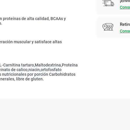
¡Enví
Consu
n proteínas de alta calidad, BCAAs y
o.
Retir
Consu
ación muscular y satisface altas
o,L-Carnitina tartaro,Maltodextrina,Proteína
inato de calico,niacin,ortofosfato
 nutricionales por porción Carbohidratos
erales, libre de gluten.