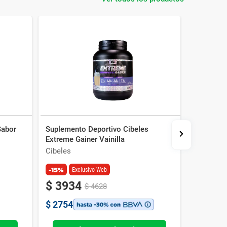
Sabor
Suplemento Deportivo Cibeles
Suplemen
Extreme Gainer Vainilla
Microniz
Cibeles
Ena
-15%
Exclusivo Web
$
3934
$
4628
$
2754