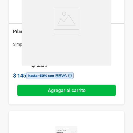
Pilas Alcalinas Simplicity AA x 6 un + 2 un Gratis
Simplicity
$
207
$
145
Agregar al carrito