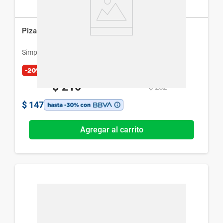
Pizarra Simplicity Multiuso
Simplicity
-20%
$
210
$
262
$
147
Agregar al carrito