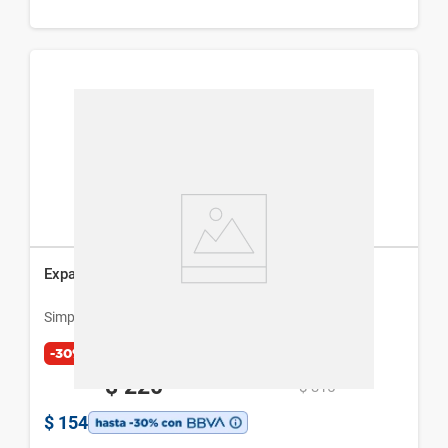
Expansor Simplicity
Simplicity
-30%
$
220
$
315
$
154