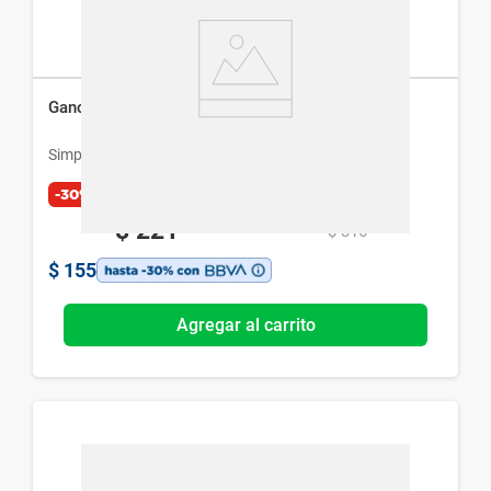
Gancho de Madera Simplicity Arcoiris Grande
Simplicity
-30%
$
221
$
316
$
155
Agregar al carrito