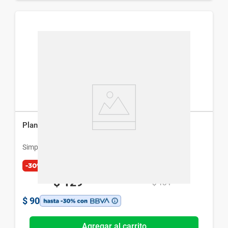
Planner Semanal Simplicity Basic Cherry
Simplicity
-30%
$
129
$
184
$
90
Agregar al carrito