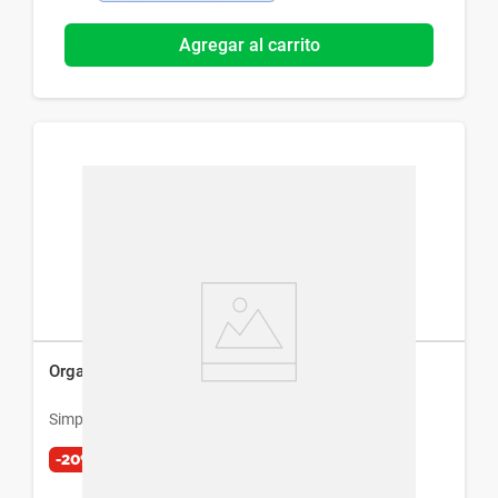
Agregar al carrito
Organizador de Escritorio Simplicity con Cajones
Simplicity
-20%
$
393
$
491