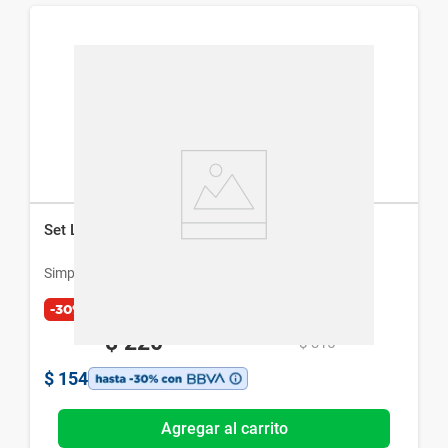
Set Librería Simplicity Acrílico Abstracto
Simplicity
-30%
$
220
$
315
$
154
Agregar al carrito