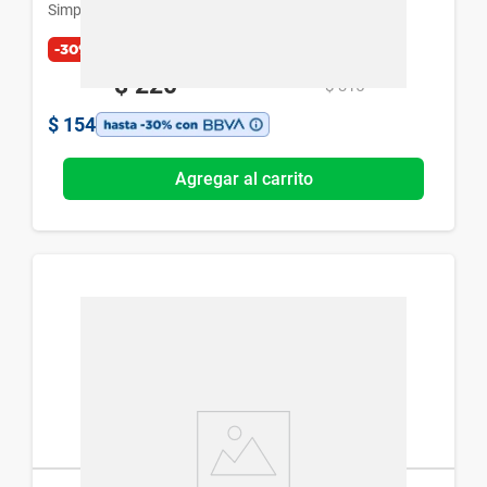
Simplicity
-30%
$
220
$
315
$
154
Agregar al carrito