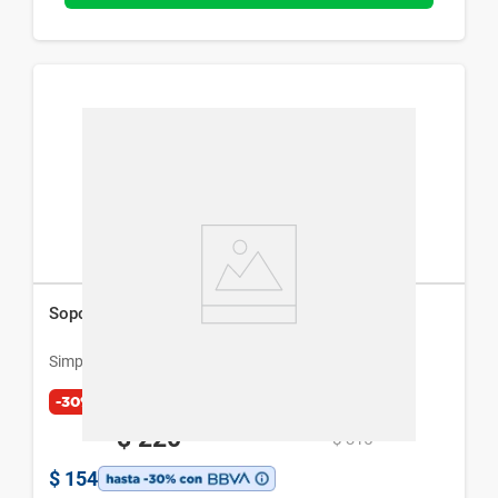
Soporte para Celular Simplicity Panda
Simplicity
-30%
$
220
$
315
$
154