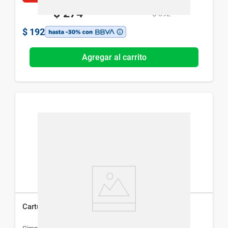
$
274
$
392
$
192
Agregar al carrito
Cartuchera Simplicity de Unicornio