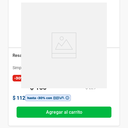
Resaltadores Finos Simplicity x 6 un
Simplicity
-30%
$
160
$
229
$
112
Agregar al carrito