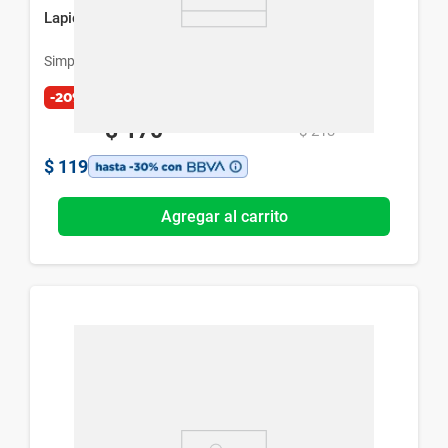
Lapiceras Simplicity Degrade x 3 un
Simplicity
-20%
$
170
$
213
$
119
Agregar al carrito