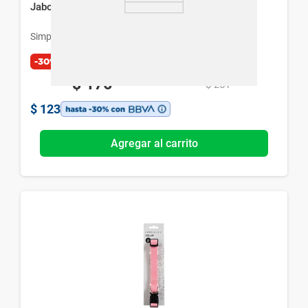
Jabonera Madera Simplicity Home
Simplicity
-30%
$
176
$
251
$
123
Agregar al carrito