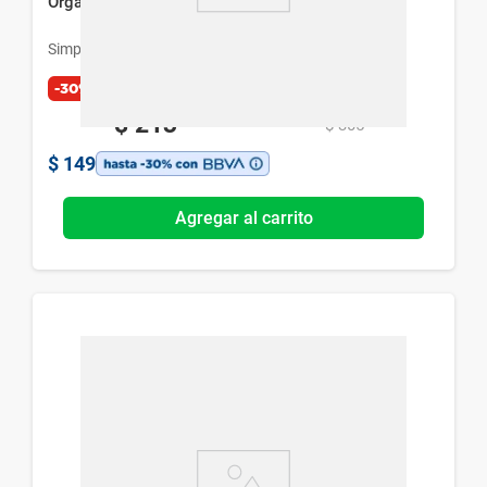
Organizador Simplicity Rectangular Blanco L
Simplicity
-30%
$
213
$
305
$
149
Agregar al carrito