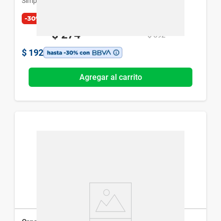
Simplicity
-30%
$
274
$
392
$
192
Agregar al carrito