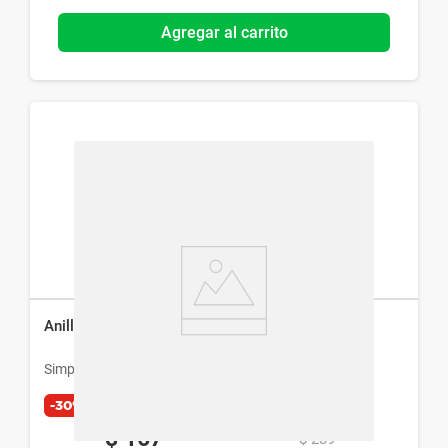
Agregar al carrito
Anillo para Celular Simplicity Metal Formitas
Simplicity
-30%
$
167
$
239