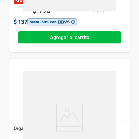
-30%
$
195
$
278
$
137
Agregar al carrito
Organizador de Viaje Simplicity Chico