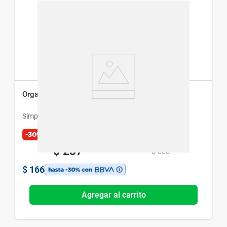
Organizador de Viaje Simplicity Colgante
Simplicity
-30%
$
237
$
338
$
166
Agregar al carrito