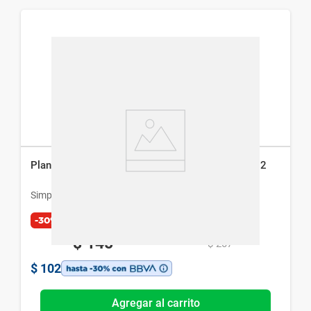
Planner Semanal Basic Simplicity Stationery Ola12
Simplicity
-30%
$
145
$
207
$
102
Agregar al carrito