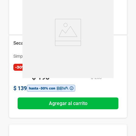
Secador de Vidrios Simplicity Bamboo
Simplicity
-30%
$
198
$
283
$
139
Agregar al carrito