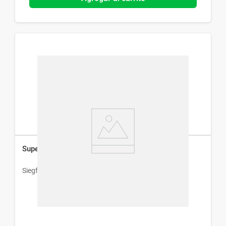
Supel Diclofenaco Sodico 50 mg x 10 Comp
Siegfried