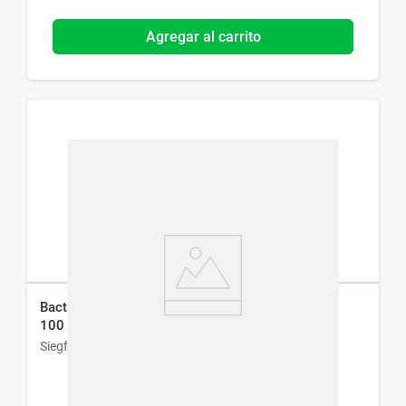
Agregar al carrito
Bactrim Sulfametoxazol + Trimetoprima Jarabe x
100 ml
Siegfried