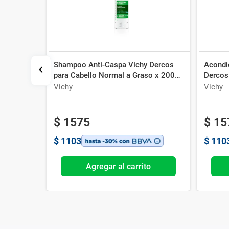
Shampoo Anti-Caspa Vichy Dercos
Acondi
gizante
para Cabello Normal a Graso x 200
Dercos
ml
Vichy
Vichy
$
1575
$
15
$
1103
$
110
o
Agregar al carrito