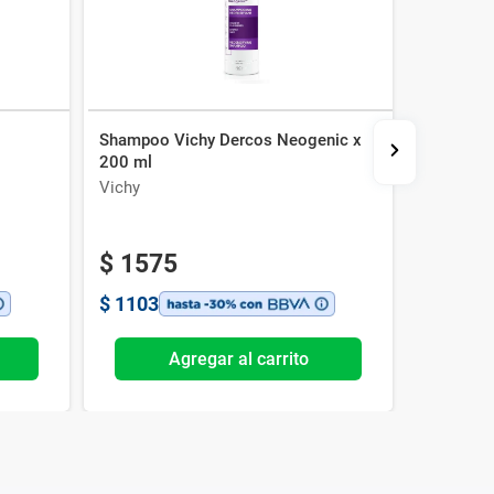
Shampoo Vichy Dercos Neogenic x
Shampoo 
200 ml
Solution
Vichy
Vichy
$
1575
$
170
$
1103
$
1190
Agregar al carrito