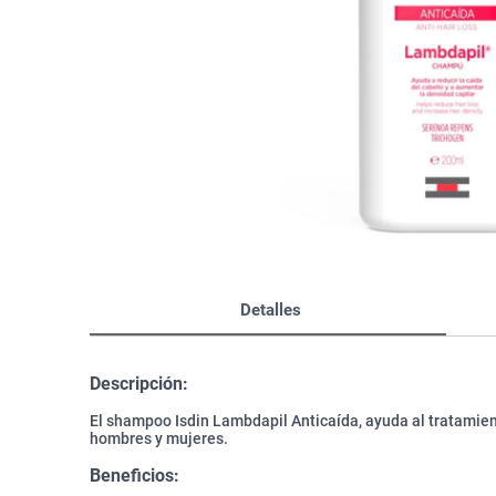
Bazar
Modelado y Peinado
Ver Todo
Detalles
Descripción:
El shampoo Isdin Lambdapil Anticaída, ayuda al tratamient
hombres y mujeres.
Beneficios: