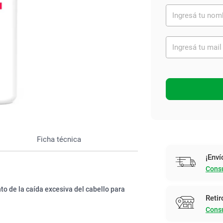
Ver todo
Ficha técnica
¡Enví
Consu
o de la caída excesiva del cabello para
Retir
Consu