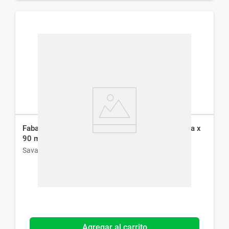
Fabamox 500 mg/5 ml Suspensión Extemporánea x
90 ml
Savant Pharm
Agregar al carrito