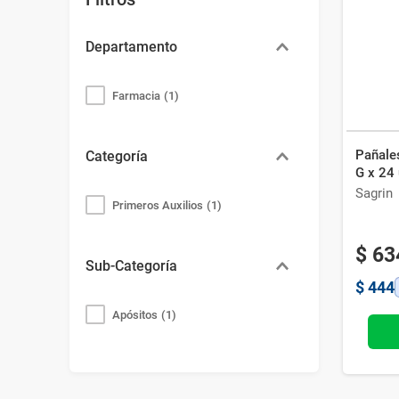
Bazar
Modelado y Peinado
Ver Todo
Departamento
Farmacia
(
1
)
Pañale
Categoría
G x 24
Sagrin
Primeros Auxilios
(
1
)
$
63
Sub-Categoría
$
444
Apósitos
(
1
)