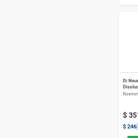
Di Neu
Disolu
Roemm
$
35
$
246