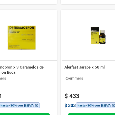
mobron x 9 Caramelos de
Alerfast Jarabe x 50 ml
ción Bucal
ers
Roemmers
1
$
433
$
303