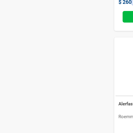
$
260
Alerfa
Roemm