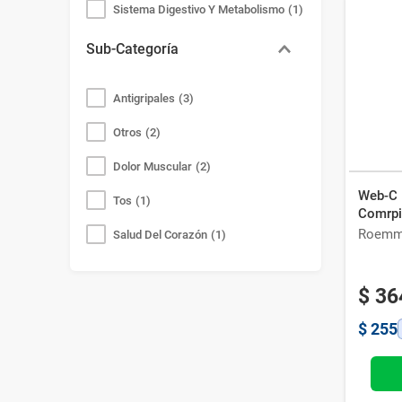
Sistema Digestivo Y Metabolismo
(
1
)
Otros
(
1
)
Sub-Categoría
Óptica Y Contactología
(
1
)
Antigripales
(
3
)
Higiene Del Bebé
(
1
)
Otros
(
2
)
Dermatología
(
1
)
Dolor Muscular
(
2
)
Cardiología
(
1
)
Web-C 
Tos
(
1
)
Comrp
Roemm
Salud Del Corazón
(
1
)
Óleos Y Algodón
(
1
)
$
36
Dolor De Panza
(
1
)
$
255
Broncodilatadores
(
1
)
Antimicóticos
(
1
)