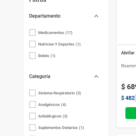
Bazar
Modelado y Peinado
Ver Todo
Departamento
Medicamentos
(
17
)
Nutricion Y Deportes
(
1
)
Abrilar
Bebés
(
1
)
Roemm
Categoría
$
68
Sistema Respiratorio
(
5
)
$
482
Analgésicos
(
4
)
Antialérgicos
(
3
)
Suplementos Dietarios
(
1
)