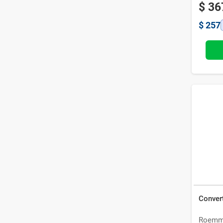
$
36
$
257
Conver
Roemm