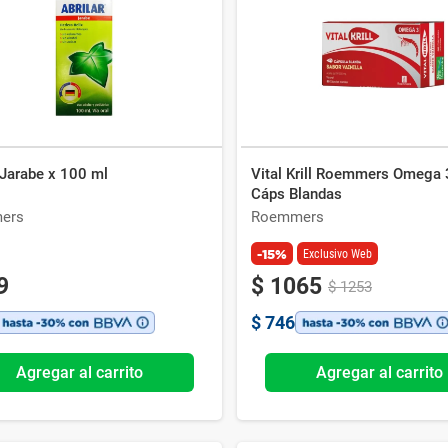
Ver todo
 Jarabe x 100 ml
Vital Krill Roemmers Omega 
Cáps Blandas
ers
Roemmers
-15%
Exclusivo Web
9
$
1065
$
1253
$
746
Agregar al carrito
Agregar al carrito