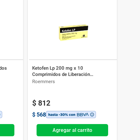
dos
Ketofen Lp 200 mg x 10
Comprimidos de Liberación
Prolongada
Roemmers
$
812
$
568
Agregar al carrito