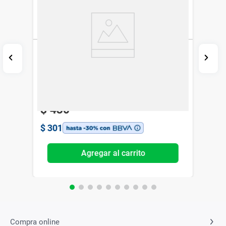
Agua Micelar Dr.Selby x 200 ml
Dr Selby
$
430
$
301
Agregar al carrito
Compra online