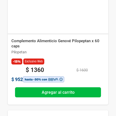
Complemento Alimenticio Genové Pilopeptan x 60
caps
Pilopetan
-15%
Exclusivo Web
$
1360
$
1600
$
952
Agregar al carrito