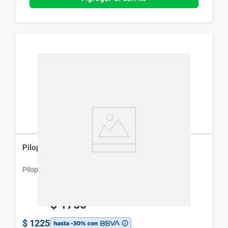
Pilopeptan Loción Anticaída x 125 ml
Pilopetan
$
1750
$
1225