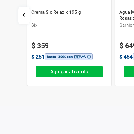
Crema Six Relax x 195 g
Agua Mi
s Garnier
Rosas 
 Active
Six
Garnier
$
359
$
64
$
251
$
454
o
Agregar al carrito