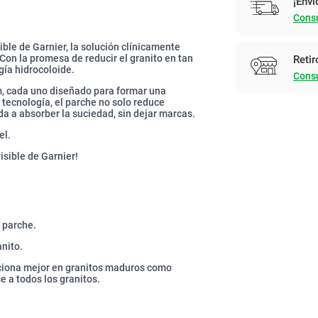
¡Enví
Consu
ible de Garnier, la solución clínicamente
Con la promesa de reducir el granito en tan
Retir
gía hidrocoloide.
Consu
m, cada uno diseñado para formar una
a tecnología, el parche no solo reduce
a a absorber la suciedad, sin dejar marcas.
el.
isible de Garnier!
l parche.
anito.
unciona mejor en granitos maduros como
 a todos los granitos.