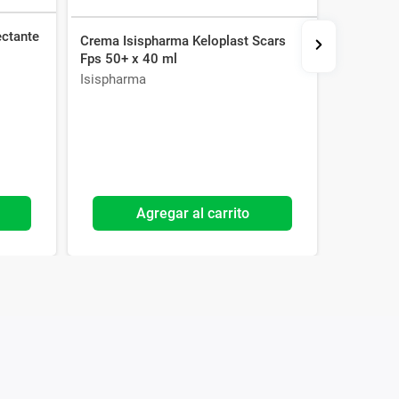
ctante
Crema Isispharma Keloplast Scars
Exfoliant
Fps 50+ x 40 ml
x 100 g
Isispharma
Neutroge
Agregar al carrito