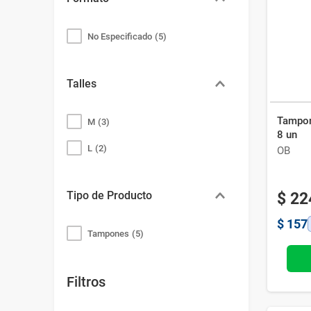
Bazar
Modelado y Peinado
Ver Todo
No Especificado
(
5
)
Talles
Tampon
M
(
3
)
8 un
L
(
2
)
OB
Tipo de Producto
$
22
$
157
Tampones
(
5
)
Filtros