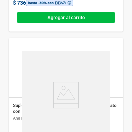
$
736
Agregar al carrito
Suplemento Dietario Ana Maria Lajusticia Carbonato
con Magnesio x 75 comp
Ana María Lajusticia