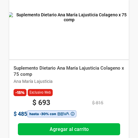
Suplemento Dietario Ana María Lajusticia Colageno x
75 comp
Ana María Lajusticia
-15%
Exclusivo Web
$
693
$
815
$
485
Agregar al carrito