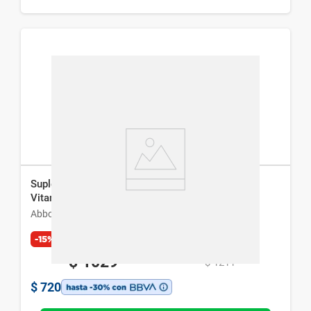
Suplemento Dietario Dayamineral Complete
Vitaminas y Minerales x 30 Comp
Abbott
-15%
Exclusivo Web
$
1029
$
1211
$
720