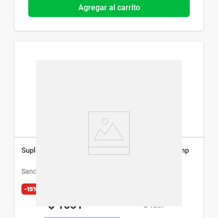
Agregar al carrito
Suplemento Dietario Pharmaton Vitality x 30 Comp
Sanofi
-15%
Exclusivo Web
$
1051
$
1237