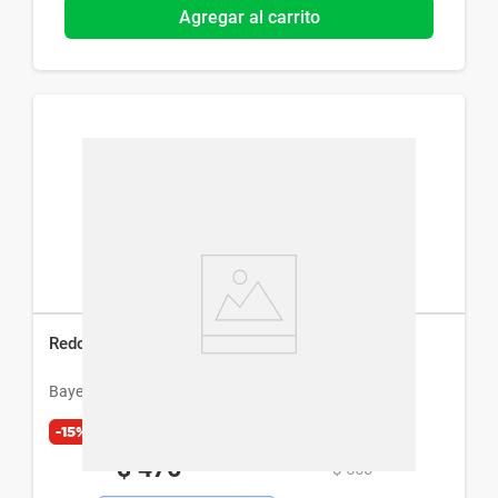
Agregar al carrito
Redoxon Triple Accion x 10 Comp Efervescentes
Bayer
-15%
Exclusivo Web
$
476
$
560