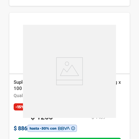
Suplemento Dietario Qualivits Vitamina C 500 mg x
100 caps
Qualivits
-15%
Exclusivo Web
$
1266
$
1489
$
886