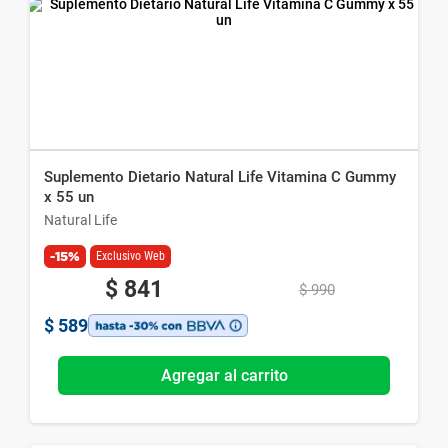
Suplemento Dietario Natural Life Vitamina C Gummy
x 55 un
Natural Life
-15%
Exclusivo Web
$
841
$
990
$
589
Agregar al carrito