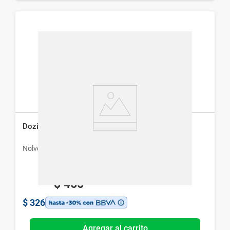
Dozic 1 g x 20 Comprimidos
Nolver
$
465
$
326
Agregar al carrito