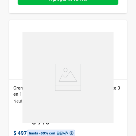
Crema Facial Neutrogena Hidratante Intesiva Mate 3
en 1 x 100 g
Neutrogena
$
710
$
497