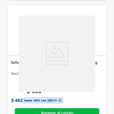
Exfoliante Facial Neutrogena Purified Skin x 100 g
Neutrogena
$
688
$
482
Agregar al carrito