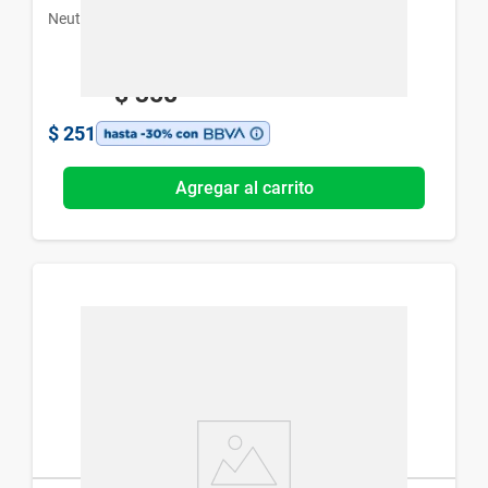
Neutrogena
$
358
$
251
Agregar al carrito