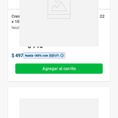
Crema Facial Neutrogena Intensiva Anti-Edad Fps 22
x 100 g
Neutrogena
$
710
$
497
Agregar al carrito