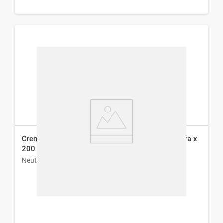
Crema Corporal Neutrogena Body Hidrata y Repara x
200 ml
Neutrogena