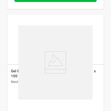
Gel Exfoliante Neutrogena Deep Clean Energizing x
100 g
Neutrogena