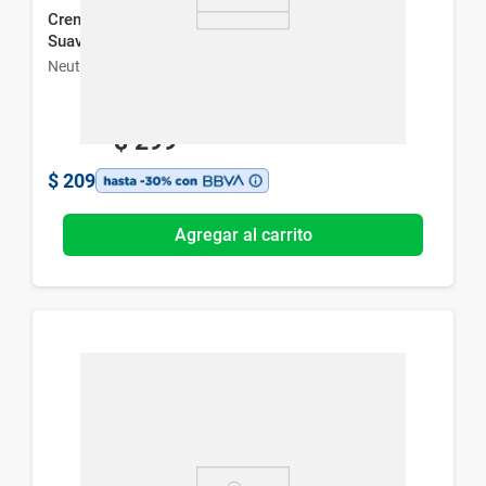
Crema Corporal Neutrogena Body Care Hidrata &
Suaviza x 200 ml
Neutrogena
$
299
$
209
Agregar al carrito