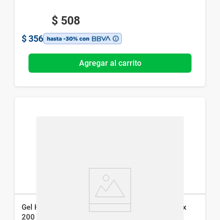
$
508
$
356
Agregar al carrito
Gel Hidratante Corporal Neutrogena Hydroboost x
200 ml