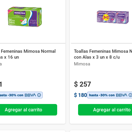
Ver todo
s Femeninas Mimosa Normal
Toallas Femeninas Mimosa N
as x 16 un
con Alas x 3 un x 8 c/u
a
Mimosa
1
$
257
$
180
Agregar al carrito
Agregar al carrito