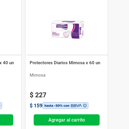
x 40 un
Protectores Diarios Mimosa x 60 un
Mimosa
$
227
$
159
Agregar al carrito