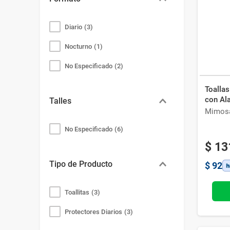
Bazar
Modelado y Peinado
Ver Todo
Diario
(
3
)
Nocturno
(
1
)
No Especificado
(
2
)
Toalla
con Al
Talles
Mimos
No Especificado
(
6
)
$
13
Tipo de Producto
$
92
Toallitas
(
3
)
Protectores Diarios
(
3
)