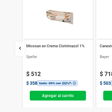
Micosan en Crema Ciotrimazol 1%
Canest
30 g
Spefar
Bayer
$
512
$
71
$
358
$
503
o
Agregar al carrito