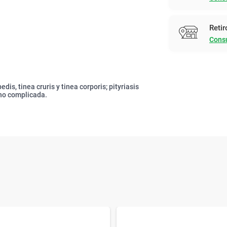
Retir
Consu
is, tinea cruris y tinea corporis; pityriasis
 no complicada.