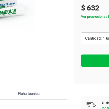
Ver todo
$
632
Ver promociones 
1
Ficha técnica
¡Enví
Consu