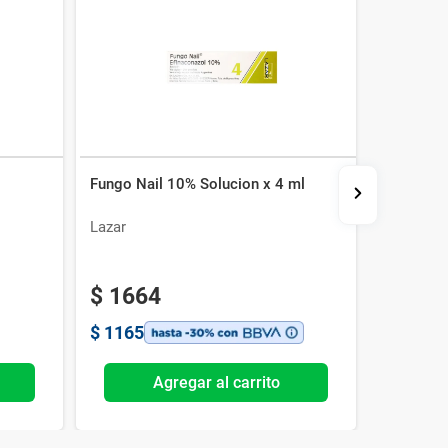
Fungo Nail 10% Solucion x 4 ml
Champu P
Lazar
Mediheal
$
1664
$
1165
Agregar al carrito