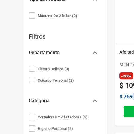
Bazar
Modelado y Peinado
Ver Todo
Máquina De Afeitar
(
2
)
Filtros
Afeitad
Departamento
MEN Fa
Electro Belleza
(
3
)
-20%
Cuidado Personal
(
2
)
$
10
$
769
Categoría
Cortadoras Y Afeitadoras
(
3
)
Higiene Personal
(
2
)