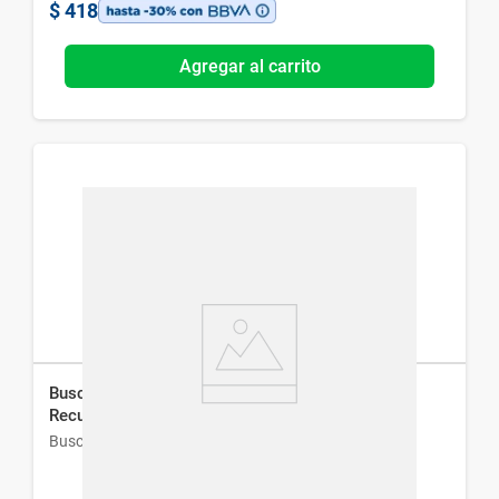
$
418
Agregar al carrito
Buscapina Compositum x 20 Comrpimidos
Recubiertos
Buscapina