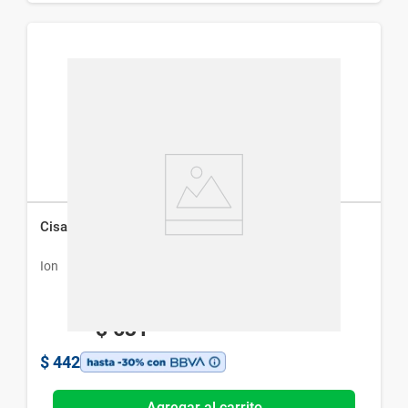
Cisapril Solución Oral x 50 ml
Ion
$
631
$
442
Agregar al carrito