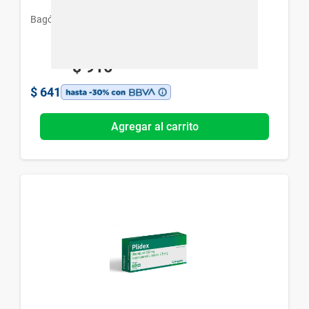
Bagó
$
916
$
641
Agregar al carrito