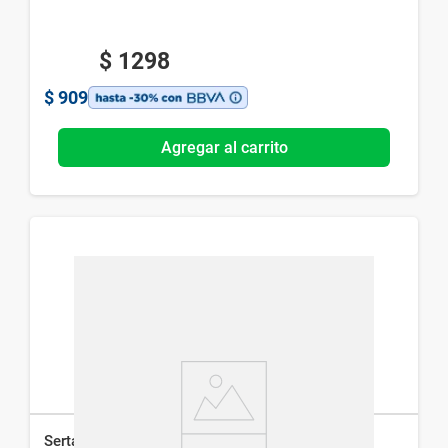
$
1298
$
909
Agregar al carrito
Sertal Gotas x 25 ml