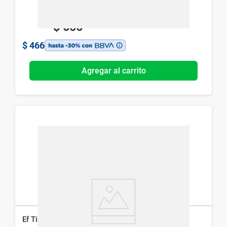
$
666
$
466
Agregar al carrito
Ef Tiazol N x 20 Comp