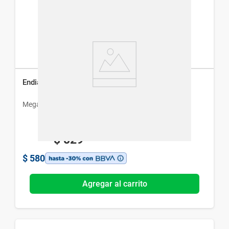
Endial Cinitaprida 1 mg x 20 Comp
Megalabs
$
829
$
580
Agregar al carrito