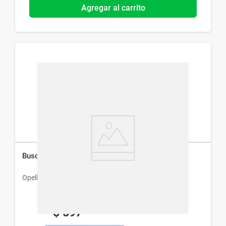
Agregar al carrito
Buscapina Duo Gotas x 20 ml
Opella Healthca
$
597