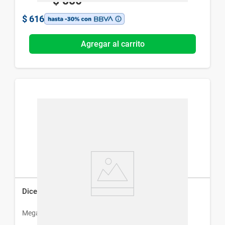
$
880
$
616
Agregar al carrito
Dicetel x 50 mg x 20 Comprimidos
Megalabs