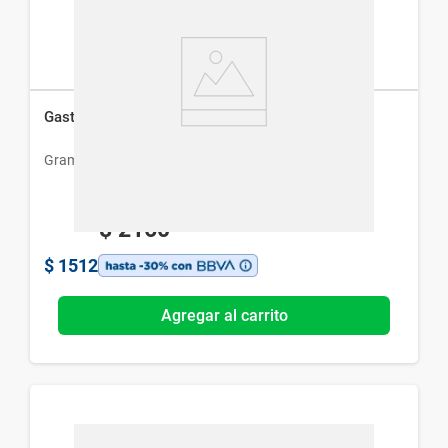
Gastrial Plus x 60 Comp
Gramon Bago
$
2160
$
1512
Agregar al carrito