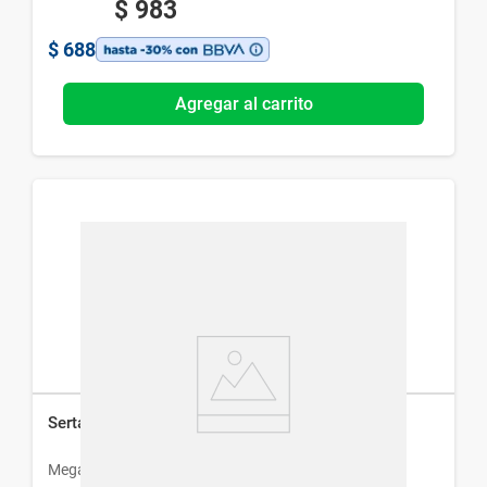
$
983
$
688
Agregar al carrito
Sertal x 20 Comp Recubiertos
Megalabs