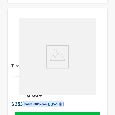
Tilpam x 20 Comprimidos
Bagó
$
504
$
353