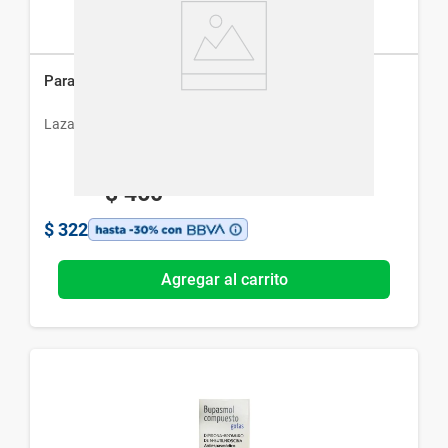
Paratropina Forte Gotas x 20 ml
Lazar
$
460
$
322
Agregar al carrito