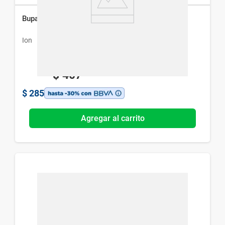
Bupasmol Bromuro de Hioscina x 20 Comp
Ion
$
407
$
285
Agregar al carrito