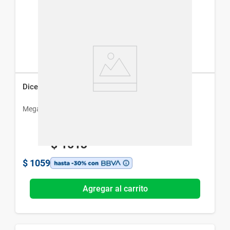
Dicetel x 100 mg x 20 Comprimidos
Megalabs
$
1513
$
1059
Agregar al carrito