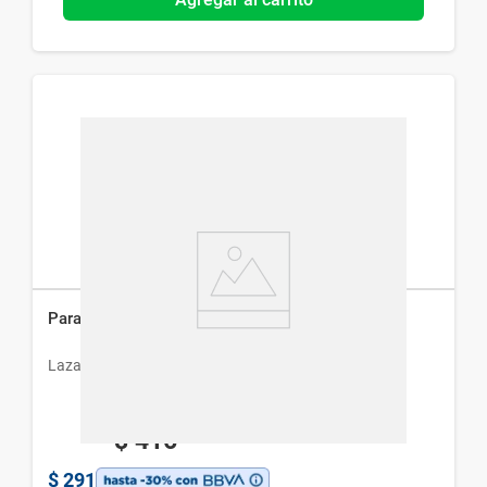
Paratropina x 24 Tabletas
Lazar
$
416
$
291