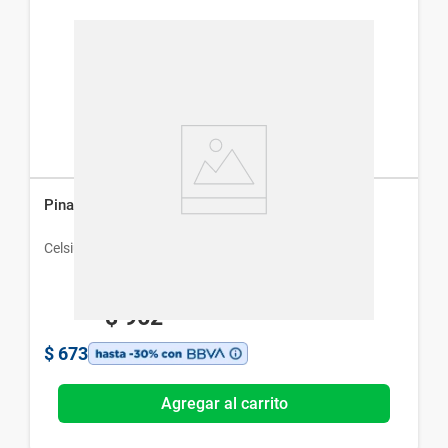
Pinar 50 mg x 20 comp
Celsius
$
962
$
673
Agregar al carrito