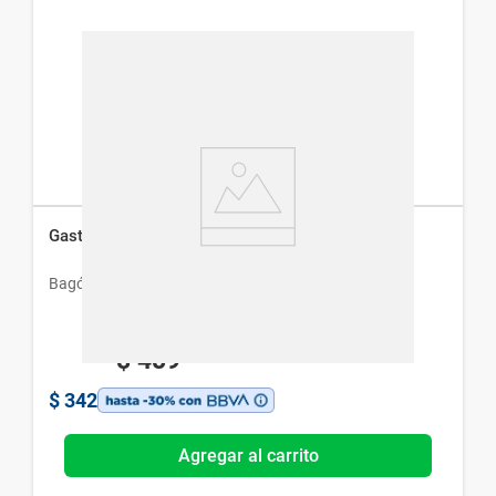
Gastrial 10 mg x 10 Comp
Bagó
$
489
$
342
Agregar al carrito