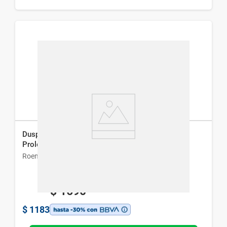
Duspatalin 200 mg x 20 Cápsulas de Liberación
Prolongada
Roemmers
$
1690
$
1183