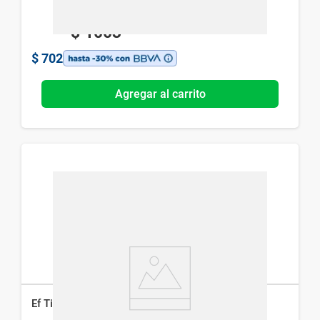
$
1003
$
702
Agregar al carrito
Ef Tiazol N Estrepto x 20 Comprimidos