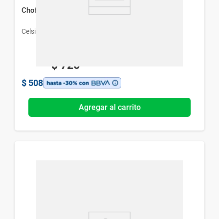
Chofitol Ph x 20 Comp
Celsius
$
726
$
508
Agregar al carrito