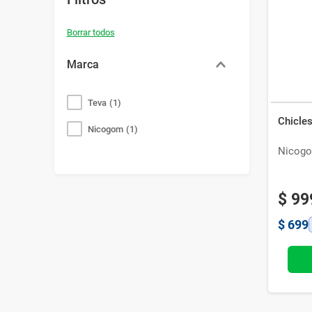
Bazar
Modelado y Peinado
Ver Todo
Marca
Teva
(
1
)
Chicle
Nicogom
(
1
)
Nicog
$
99
$
699