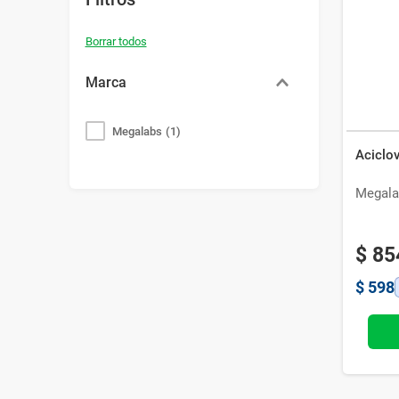
Bazar
Modelado y Peinado
Ver Todo
Marca
Megalabs
(
1
)
Aciclo
Megala
$
85
$
598