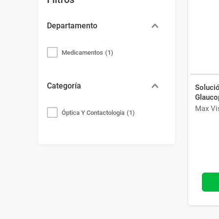
Bazar
Modelado y Peinado
Ver Todo
Departamento
Medicamentos
(
1
)
Categoría
Solució
Glauco
Max Vi
Óptica Y Contactología
(
1
)