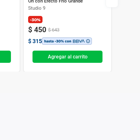
On con Efecto Frío Grande
Studio 9
Studio 9
-30%
$
450
$
643
$
315
Agregar al carrito