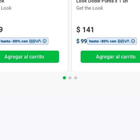
ok
Look Doble Punta x 1 un
e Look
Get the Look
9
$
141
$
99
Agregar al carrito
Agregar al carrito