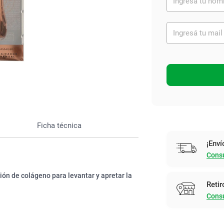
Ver todo
Ficha técnica
¡Enví
Consu
ión de colágeno para levantar y apretar la
Retir
Consu