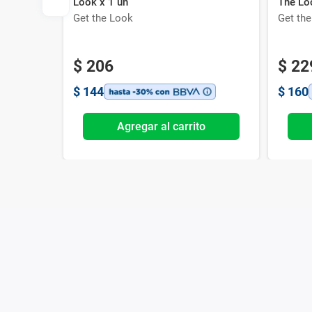
Look x 1 un
The Lo
Get the Look
Get th
$
206
$
22
$
144
$
160
o
Agregar al carrito