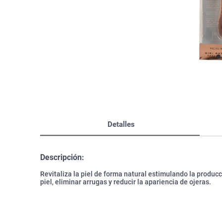
Bazar
Modelado y Peinado
Ver Todo
Detalles
Descripción:
Revitaliza la piel de forma natural estimulando la producc
piel, eliminar arrugas y reducir la apariencia de ojeras.