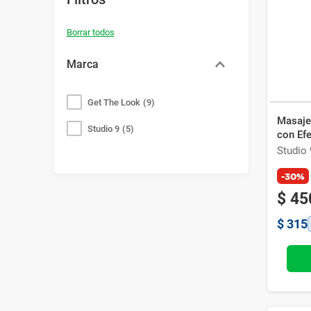
Bazar
Modelado y Peinado
Ver Todo
Marca
Get The Look
(
9
)
Masaje
Studio 9
(
5
)
con Efe
Studio 
-30%
$
45
$
315