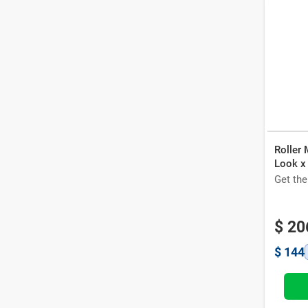
Roller 
Look x
Get th
$
20
$
144