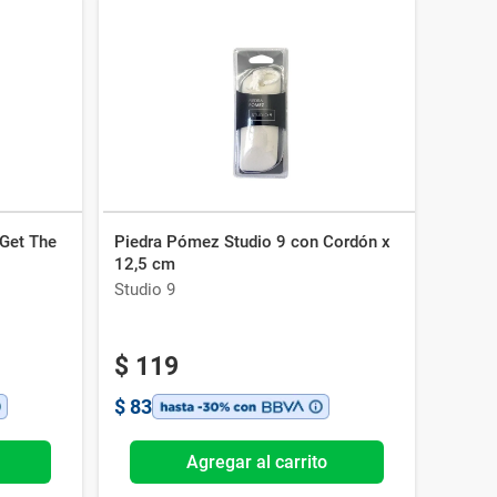
Get The
Piedra Pómez Studio 9 con Cordón x
12,5 cm
Studio 9
$
119
$
83
Agregar al carrito