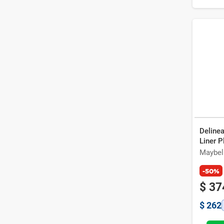
Delinea
Liner P
Maybel
-50%
$
37
$
262