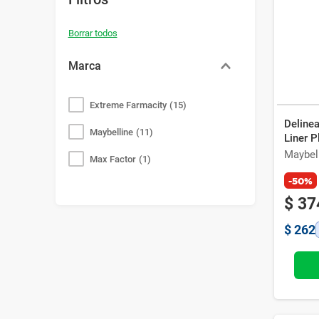
Bazar
Modelado y Peinado
Ver Todo
Marca
Extreme Farmacity
(
15
)
Delinea
Maybelline
(
11
)
Liner P
Maybel
Max Factor
(
1
)
-50%
$
37
$
262