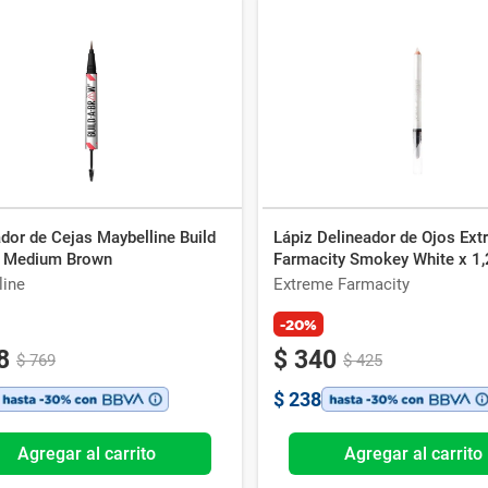
dor de Cejas Maybelline Build
Lápiz Delineador de Ojos Ex
 Medium Brown
Farmacity Smokey White x 1,
line
Extreme Farmacity
-20%
8
$
340
$
769
$
425
$
238
Agregar al carrito
Agregar al carrito