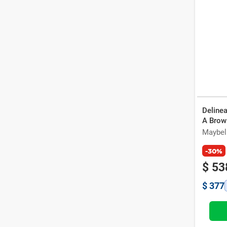
Delinea
A Brow
Maybel
-30%
$
53
$
377