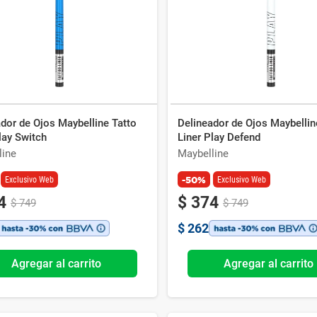
Ver todo
dor de Ojos Maybelline Tatto
Delineador de Ojos Maybellin
lay Switch
Liner Play Defend
line
Maybelline
-50%
Exclusivo Web
Exclusivo Web
4
$
374
$
749
$
749
$
262
Agregar al carrito
Agregar al carrito