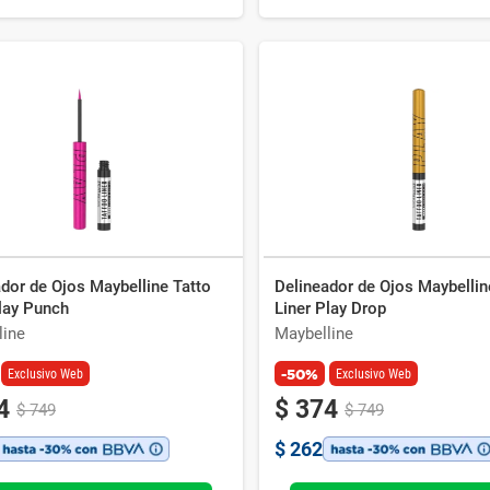
dor de Ojos Maybelline Tatto
Delineador de Ojos Maybellin
lay Punch
Liner Play Drop
line
Maybelline
-50%
Exclusivo Web
Exclusivo Web
4
$
374
$
749
$
749
$
262