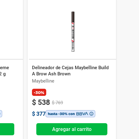
treme
Delineador de Cejas Maybelline Build
2 g
A Brow Ash Brown
Maybelline
-30%
$
538
$
769
$
377
Agregar al carrito