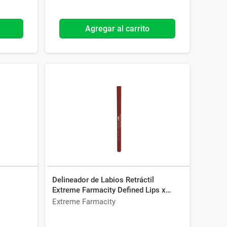
Agregar al carrito
Delineador de Labios Retráctil
Extreme Farmacity Defined Lips x
0,25 g Red
Extreme Farmacity