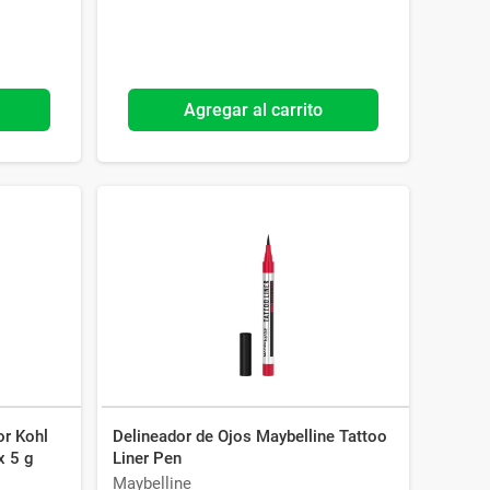
Agregar al carrito
or Kohl
Delineador de Ojos Maybelline Tattoo
x 5 g
Liner Pen
Maybelline