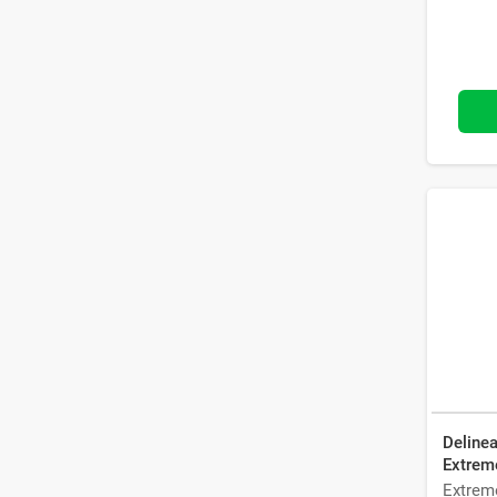
Delinea
Extreme
0,25 g
Extrem