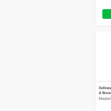
Delinea
A Brow
Maybel