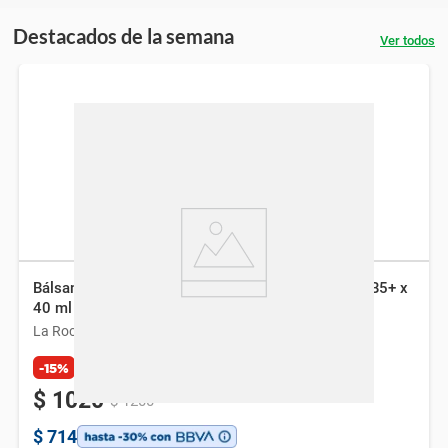
Destacados de la semana
Ver todos
Bálsamo Facial La Roche-Posay Cicaplast Baume B5+ x
40 ml
La Roche-Posay
-15%
Exclusivo Web
$
1020
$
1200
$
714