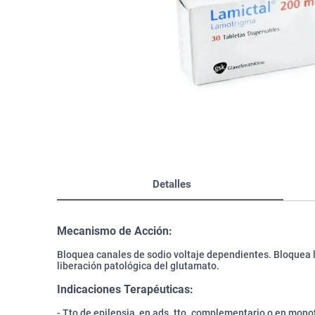
Bazar
Modelado y Peinado
Ver Todo
Detalles
Mecanismo de Acción:
Bloquea canales de sodio voltaje dependientes. Bloquea 
liberación patológica del glutamato.
Indicaciones Terapéuticas:
- Tto de epilepsia, en ads. tto. complementario o en monot