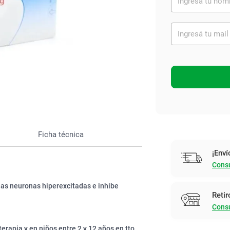
Ver todo
Ficha técnica
¡Enví
Consu
las neuronas hiperexcitadas e inhibe
Retir
Consu
erapia y en niños entre 2 y 12 años en tto.