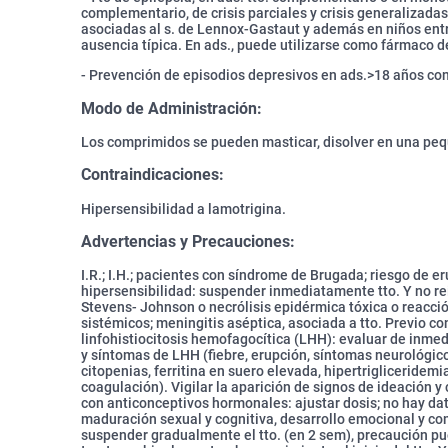
complementario, de crisis parciales y crisis generalizadas,
asociadas al s. de Lennox-Gastaut y además en niños entr
ausencia típica. En ads., puede utilizarse como fármaco de
- Prevención de episodios depresivos en ads.>18 años con 
Modo de Administración:
Los comprimidos se pueden masticar, disolver en una peq
Contraindicaciones:
Hipersensibilidad a lamotrigina.
Advertencias y Precauciones:
I.R.; I.H.; pacientes con síndrome de Brugada; riesgo de e
hipersensibilidad: suspender inmediatamente tto. Y no rei
Stevens- Johnson o necrólisis epidérmica tóxica o reacci
sistémicos; meningitis aséptica, asociada a tto. Previo con
linfohistiocitosis hemofagocítica (LHH): evaluar de inmed
y síntomas de LHH (fiebre, erupción, síntomas neurológic
citopenias, ferritina en suero elevada, hipertrigliceridemi
coagulación). Vigilar la aparición de signos de ideación
con anticonceptivos hormonales: ajustar dosis; no hay dat
maduración sexual y cognitiva, desarrollo emocional y co
suspender gradualmente el tto. (en 2 sem), precaución pu