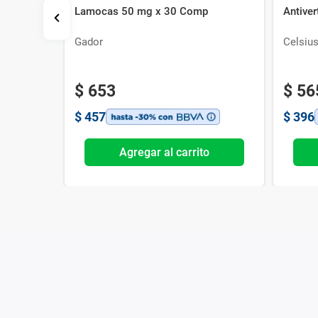
Lamocas 50 mg x 30 Comp
Antive
Gador
Celsiu
$
653
$
56
$
457
$
396
o
Agregar al carrito