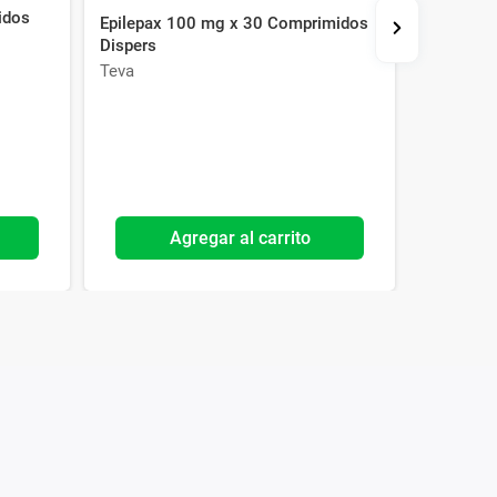
idos
Epilepax 100 mg x 30 Comprimidos
Exelon P
Dispers
Transdér
Teva
Novartis
Agregar al carrito