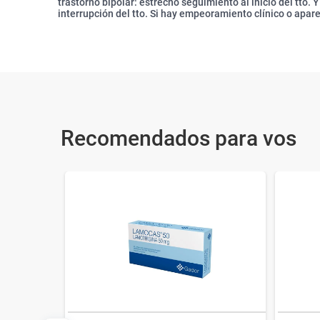
trastorno bipolar: estrecho seguimiento al inicio del tto. 
interrupción del tto. Si hay empeoramiento clínico o apar
Recomendados para vos