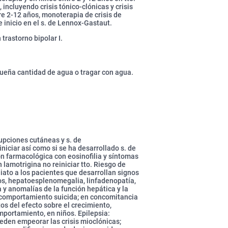
 incluyendo crisis tónico-clónicas y crisis
e 2-12 años, monoterapia de crisis de
 inicio en el s. de Lennox-Gastaut.
trastorno bipolar I.
ueña cantidad de agua o tragar con agua.
rupciones cutáneas y s. de
niciar así como si se ha desarrollado s. de
ón farmacológica con eosinofilia y síntomas
 lamotrigina no reiniciar tto. Riesgo de
iato a los pacientes que desarrollan signos
os, hepatoesplenomegalia, linfadenopatía,
a y anomalías de la función hepática y la
 y comportamiento suicida; en concomitancia
os del efecto sobre el crecimiento,
mportamiento, en niños. Epilepsia:
eden empeorar las crisis mioclónicas;