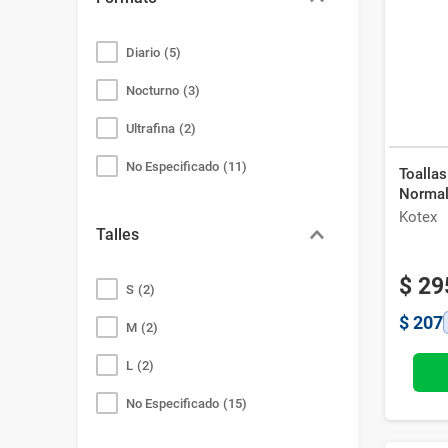
Bazar
Modelado y Peinado
Ver Todo
Diario
(
5
)
Nocturno
(
3
)
Ultrafina
(
2
)
No Especificado
(
11
)
Toalla
Normal 
Kotex
Talles
$
29
S
(
2
)
$
207
M
(
2
)
L
(
2
)
No Especificado
(
15
)