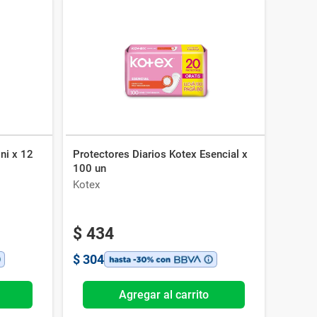
ni x 12
Protectores Diarios Kotex Esencial x
100 un
Kotex
$
434
$
304
Agregar al carrito