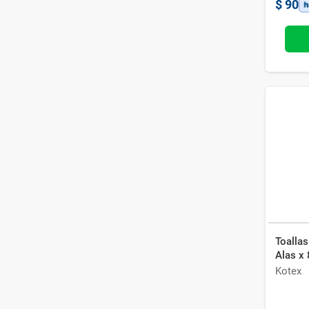
$
90
Toalla
Alas x 
Kotex