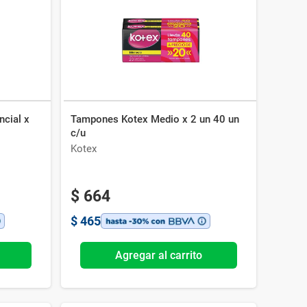
ncial x
Tampones Kotex Medio x 2 un 40 un
c/u
Kotex
$
664
$
465
Agregar al carrito