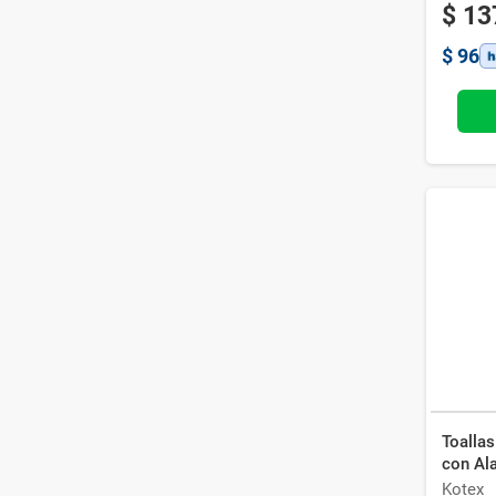
$
13
$
96
Toallas
con Al
Kotex