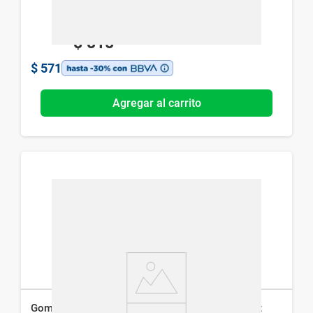
$
815
$
571
Agregar al carrito
Gomita de Pelo Repelente de Piojos Atomprotect