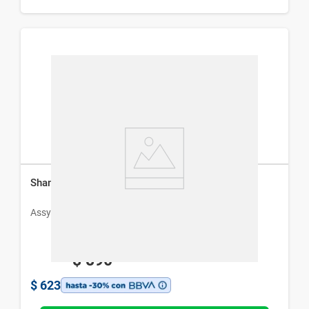
Shampoo Acondicionador Assy Forte x 220 ml
Assy
$
890
$
623