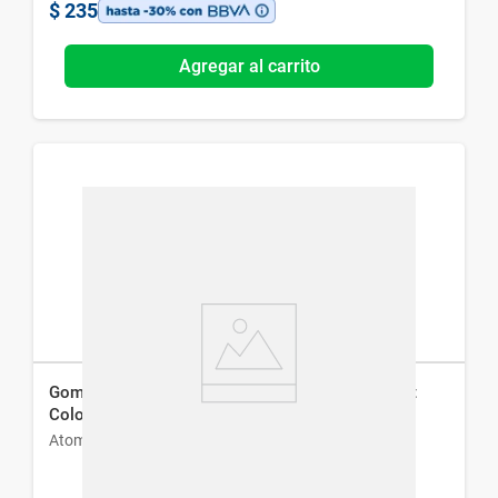
$
235
Agregar al carrito
Gomita de Pelo Repelente de Piojos Atomprotect
Color Vainilla
Atomprotect