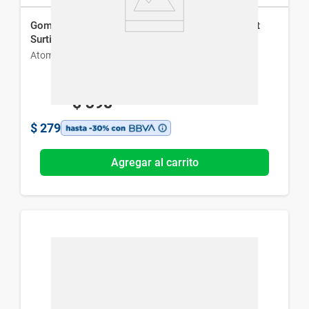
Gomita de Pelo Repelente De Piojos Atomprotect
Surtido x 4 un
Atomprotect
$
398
$
279
Agregar al carrito