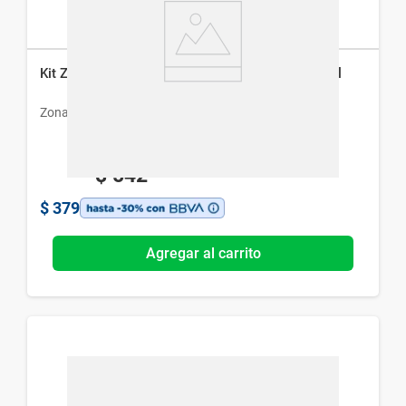
Kit Zona Libre Loción x 60 ml + Shampoo x 70 ml
Zona Libre
$
542
$
379
Agregar al carrito