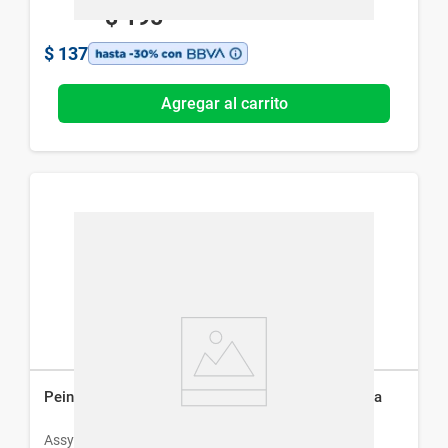
$
195
$
137
Agregar al carrito
Peine de Acero Inoxidable Assy 2000 Pediculicida
Assy