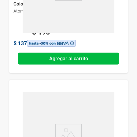
Color Negro
Atomprotect
$
195
$
137
Agregar al carrito