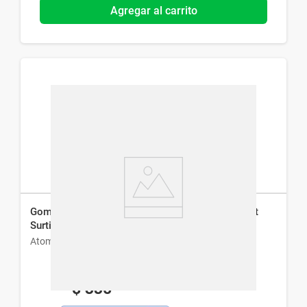
Agregar al carrito
Gomita de Pelo Repelente De Piojos Atomprotect
Surtido x 2 un
Atomprotect
$
335