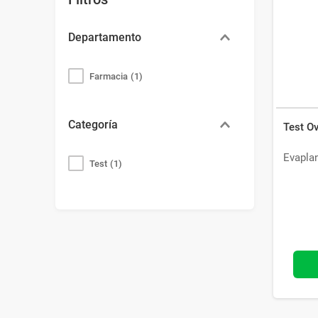
Bazar
Modelado y Peinado
Ver Todo
Departamento
Farmacia
(
1
)
Categoría
Test Ov
Evapla
Test
(
1
)