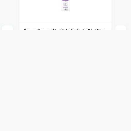
Crema Dermaglós Hidratante de Día Ultra
Firmeza Fps 30+ x 50 g
Dermaglós
$
1950
$
1365
Agregar al carrito
Compra online