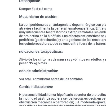
Descripción:
Domper Fast x 8 comp
Mecanismo de acción:
La domperidona es un antagonista dopaminérgico con pr
atraviesa fácilmente la barrera hematoencefálica. Entre 
muy infrecuentes los trastornos extrapiramidales sin emb
de prolactina en la hipófisis. Sus efectos antieméticos s
periférica (gastrocinética) y antagonismo de los recepto
los quimioreceptores, que se encuentra fuera de la barre
ndicaciones terapéuticas:
Alivio de los síntomas de náuseas y vómitos en adultos y
pesen 35 kg o más.
odo de administración:
Vía oral. Administrar antes de las comidas.
Contraindicaciones:
Hipersensibilidad; tumor hipofisario secretor de prolacti
la motilidad gástrica pudiera ser peligrosa, es decir, en 
obstrucción mecánica o perforación; I.H. moderada-grave;