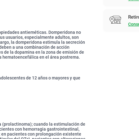
Retir
Consu
opiedades antieméticas. Domperidona no
sus usuarios, especialmente adultos, son
argo, la domperidona estimula la secreción
e deben a una combinación de acción
res de la dopamina en la zona de emisión de
ra hematoencefálica en el área postrema.
 adolescentes de 12 años o mayores y que
na (prolactinoma); cuando la estimulación de
pacientes con hemorragia gastrointestinal,
 en pacientes con prolongación existente