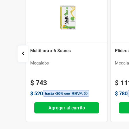
Multiflora x 6 Sobres
Plidex
ml
Megalabs
Megala
$
743
$
11
$
520
$
780
o
Agregar al carrito