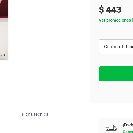
Ver todo
$
443
Ver promociones 
1
Ficha técnica
¡Enví
Consu