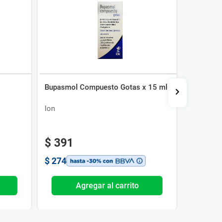
Bupasmol Compuesto Gotas x 15 ml
Enterono
Ion
Gramon 
$
391
$
274
Agregar al carrito