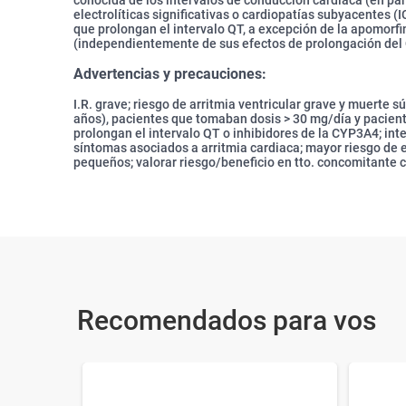
conocida de los intervalos de conducción cardíaca (en par
electrolíticas significativas o cardiopatías subyacentes 
que prolongan el intervalo QT, a excepción de la apomorf
(independientemente de sus efectos de prolongación del
Advertencias y precauciones:
I.R. grave; riesgo de arritmia ventricular grave y muerte 
años), pacientes que tomaban dosis > 30 mg/día y pacien
prolongan el intervalo QT o inhibidores de la CYP3A4; inte
síntomas asociados a arritmia cardiaca; mayor riesgo de e
pequeños; valorar riesgo/beneficio en tto. concomitante 
Recomendados para vos