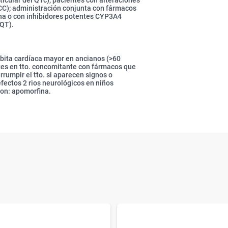
ticular del QTc), pacientes con alteraciones
(ICC); administración conjunta con fármacos
ina o con inhibidores potentes CYP3A4
 QT).
súbita cardíaca mayor en ancianos (>60
tes en tto. concomitante con fármacos que
rrumpir el tto. si aparecen signos o
fectos 2 rios neurológicos en niños
con: apomorfina.