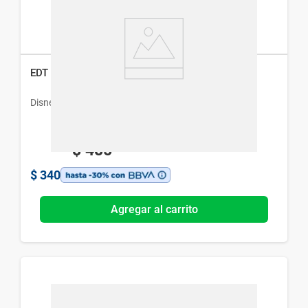
EDT Disney Spidey 214 x 50 ml
Disney
$
485
$
340
Agregar al carrito