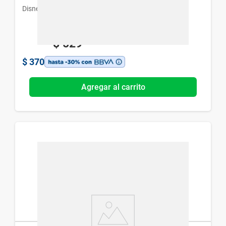
Disney
$
529
$
370
Agregar al carrito