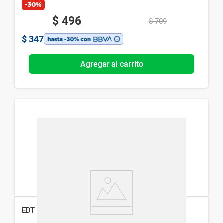
-30%
$
496
$
709
$
347
Agregar al carrito
EDT Disney Frozeen x 60 ml