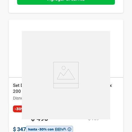
Set Disney Spiderman Body Splash + Shower Gel x
200 ml
Disney
-30%
$
496
$
709
$
347