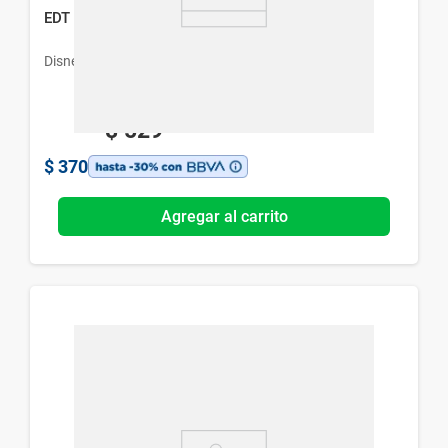
EDT Disney Minnie 201 x 60 ml
Disney
$
529
$
370
Agregar al carrito