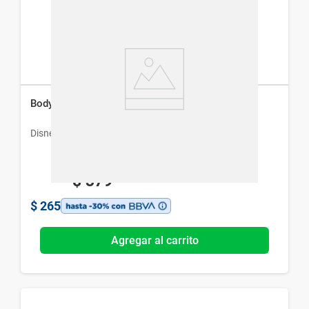
Body Splash Disney Iron Man x 200 ml
Disney
$
379
$
265
Agregar al carrito