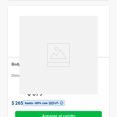
Body Splash Disney Frozen 102 x 200 ml
Disney
$
379
$
265
Agregar al carrito