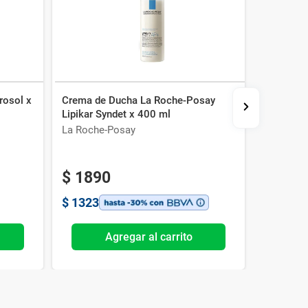
rosol x
Crema de Ducha La Roche-Posay
Barra de
Lipikar Syndet x 400 ml
Dermatoló
150 g
La Roche-Posay
La Roche
$
1890
$
115
$
1323
$
805
Agregar al carrito