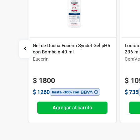
Gel de Ducha Eucerin Syndet Gel pH5
Loción
Roll On x
con Bomba x 40 ml
236 ml
Eucerin
CeraVe
$
1800
$
10
$
1260
$
735
o
Agregar al carrito