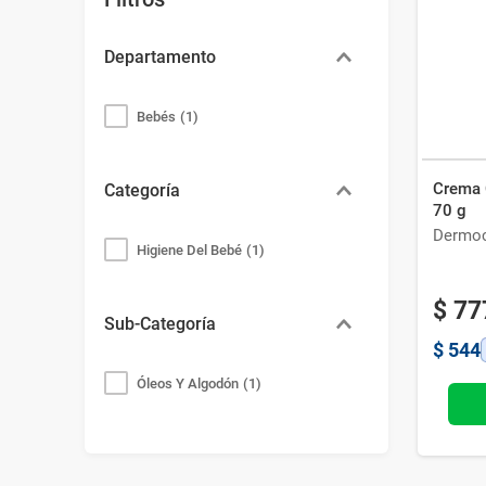
Bazar
Modelado y Peinado
Ver Todo
Departamento
Bebés
(
1
)
Crema 
Categoría
70 g
Dermo
Higiene Del Bebé
(
1
)
$
77
Sub-Categoría
$
544
Óleos Y Algodón
(
1
)