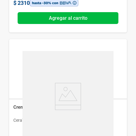
$
2310
Agregar al carrito
Crema Corporal CeraVe Hidratante x 340 g
CeraVe