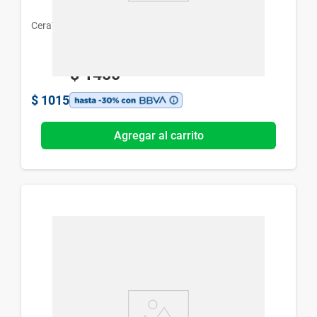
CeraVe
$
1450
$
1015
Agregar al carrito