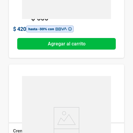
$
600
$
420
Agregar al carrito
Crema Hidratante CeraVe Repuesto x 454 ml