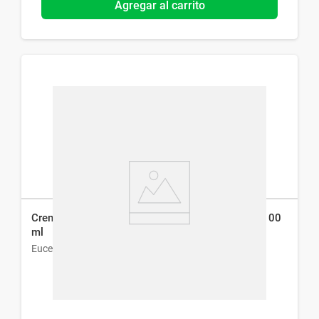
Agregar al carrito
Crema para Pies Eucerin UreaRepair Plus 10% x 100
ml
Eucerin