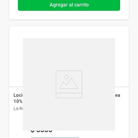
Agregar al carrito
Loción Hidratante La Roche-Posay Lipikar Lait Urea
10% x 400 ml
La Roche-Posay
$
3300