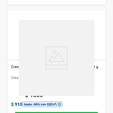
Crema Hidratante Cerave Anti Rugosidades x 340 g
CeraVe
$
1300
$
910