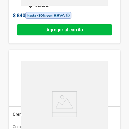
$
1200
$
840
Agregar al carrito
Crema de Mano CeraVe Reparadora x 50 ml
CeraVe