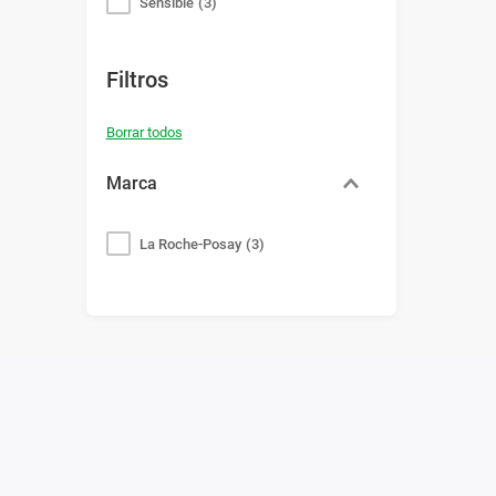
Sensible
(
3
)
Filtros
Marca
La Roche-Posay
(
3
)