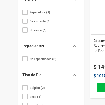
Bazar
Modelado y Peinado
Ver Todo
Reparadora
(
1
)
Cicatrizante
(
2
)
Nutrición
(
1
)
Bálsamo
Roche-
Ingredientes
La Roc
No Especificado
(
3
)
$
14
Tipo de Piel
$
101
Atópica
(
2
)
Seca
(
1
)