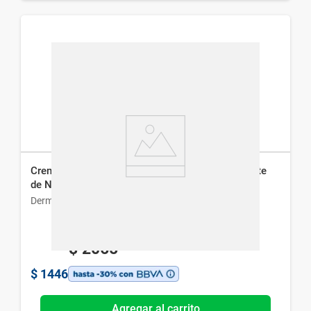
Crema Facial Dermaglós Ultra Volumen Hidratante
de Noche x 50 g
Dermaglós
$
2065
$
1446
Agregar al carrito