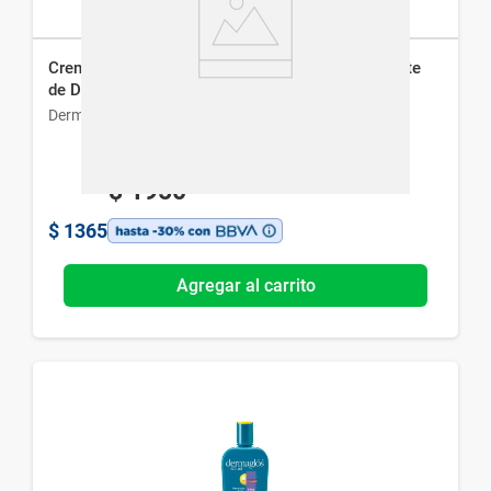
Crema Facial Dermaglós Ultra Volumen Hidratante
de Día Fps 30 x 50 g
Dermaglós
$
1950
$
1365
Agregar al carrito