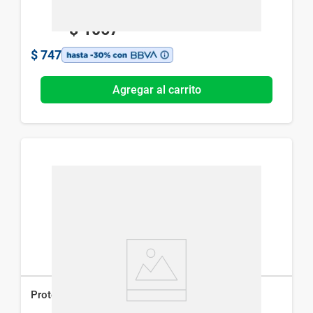
$
1067
$
747
Agregar al carrito
Protector Solar Labial Dermaglós Fps 50 x 3.4 g