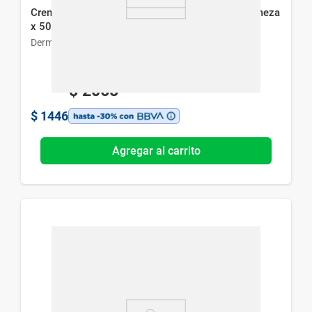
Crema Dermaglós Hidratante de Noche Ultra Firmeza
x 50 g
Dermaglós
$
2065
$
1446
Agregar al carrito