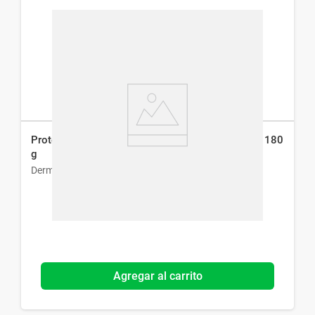
Protector Solar Dermaglós Fps 40 Efecto Seco x 180
g
Dermaglós
Agregar al carrito