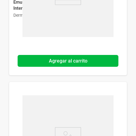
Emulsión Corporal Dermaglós Regeneración
Intensiva x 100 g
Dermaglós
Agregar al carrito