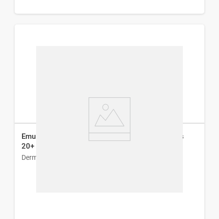
Emulsión Facial Dermaglós Hidratante de Día Fps
20+ x 70 ml
Dermaglós