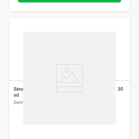
Sérum Facial Dermaglós con Ácido Hialurónico x 30
ml
Dermaglós