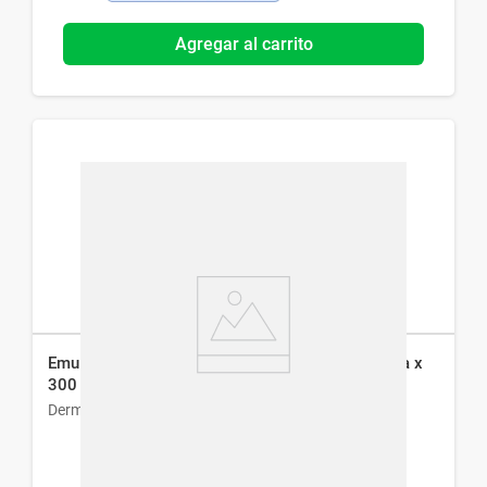
Agregar al carrito
Emulsion Hidratante Dermaglos Solar Reparadora x
300 ml
Dermaglós
$
1260