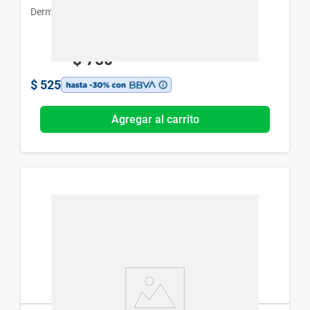
Dermaglós
$
750
$
525
Agregar al carrito