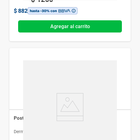
$
882
Agregar al carrito
Post Solar Dermaglós Gel x 150 g
Dermaglós