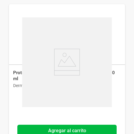
Protector Solar Dermaglós Fps 40 Emulsión x 250
ml
Dermaglós
Agregar al carrito