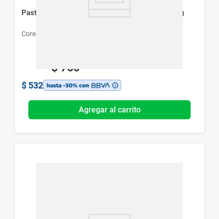
Pasta Dental Adhesiva Ultra Corega Menta x 70 g
Corega
$
760
$
532
Agregar al carrito