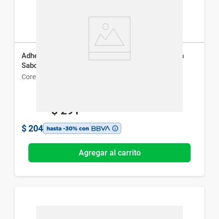
Adhesivo para Prótesis Dentales Ultra Corega sin
Sabor x 20 g
Corega
$
291
$
204
Agregar al carrito