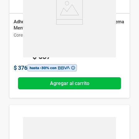
Adhesivo para Prótesis Dentales Ultra Corega Crema
Menta x 40 g
Corega
$
537
$
376
Agregar al carrito