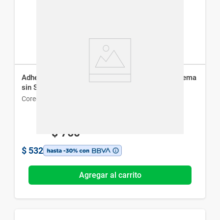
Adhesivo para Prótesis Dentales Ultra Corega Crema
sin Sabor x 70 g
Corega
$
760
$
532
Agregar al carrito