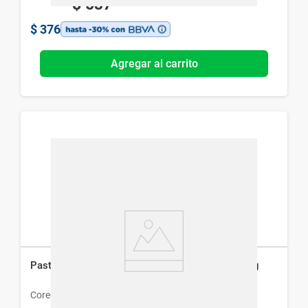
$
537
$
376
Agregar al carrito
Pasta Dental Adhesiva Ultra Corega Menta x 20 g
Corega