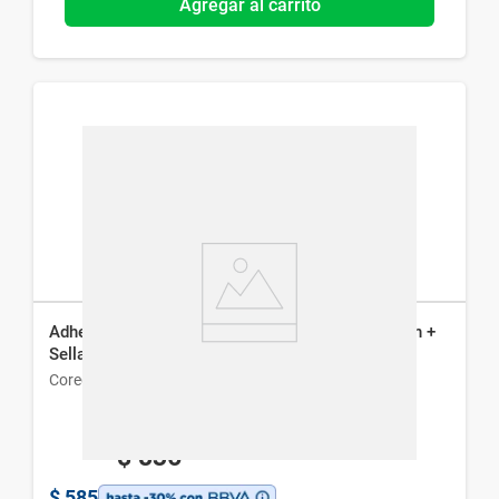
Agregar al carrito
Adhesivo para Prótesis Ultra Corega Max Fijación +
Sellado sin Sabor x 70 g
Corega
$
836
$
585