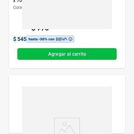
x 70 g + 20 g
Corega
$
778
$
545
Agregar al carrito