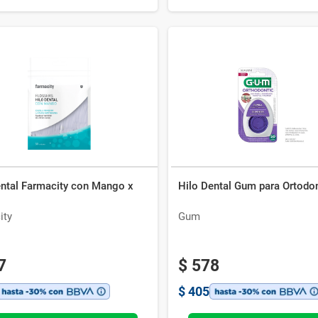
ental Farmacity con Mango x
Hilo Dental Gum para Ortodo
ity
Gum
7
$
578
$
405