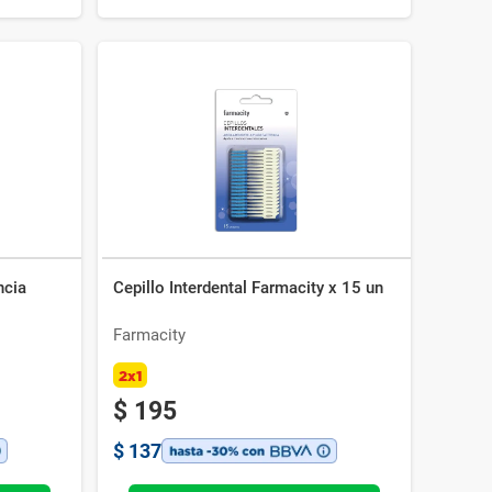
ncia
Cepillo Interdental Farmacity x 15 un
Farmacity
2x1
$
195
$
137