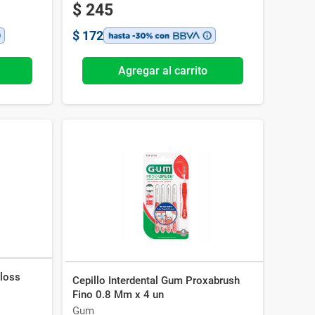
$
245
$
172
Agregar al carrito
Floss
Cepillo Interdental Gum Proxabrush
Fino 0.8 Mm x 4 un
Gum