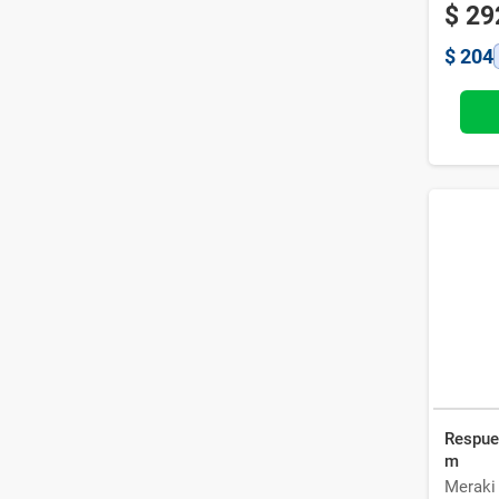
$
29
$
204
Respue
m
Meraki