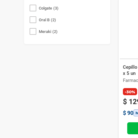
Colgate
(
3
)
Oral B
(
2
)
Meraki
(
2
)
Interprox
(
1
)
Bruxicalm
(
1
)
Cepillo
x 5 un
Farmac
-30%
$
12
$
90