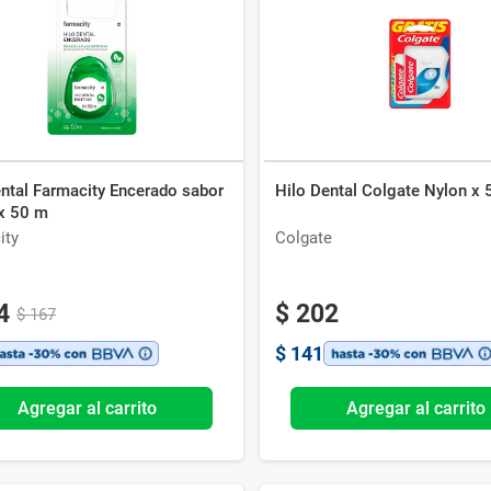
Ver todo
ental Farmacity Encerado sabor
Hilo Dental Colgate Nylon x
x 50 m
ity
Colgate
4
$
202
$
167
$
141
Agregar al carrito
Agregar al carrito