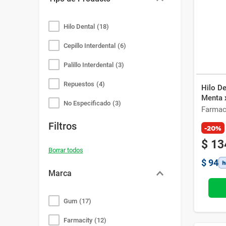
Bazar
Modelado y Peinado
Ver Todo
Hilo Dental
(
18
)
Cepillo Interdental
(
6
)
Palillo Interdental
(
3
)
Repuestos
(
4
)
Hilo D
Menta 
No Especificado
(
3
)
Farmac
Filtros
-20%
$
13
$
94
Marca
Gum
(
17
)
Farmacity
(
12
)