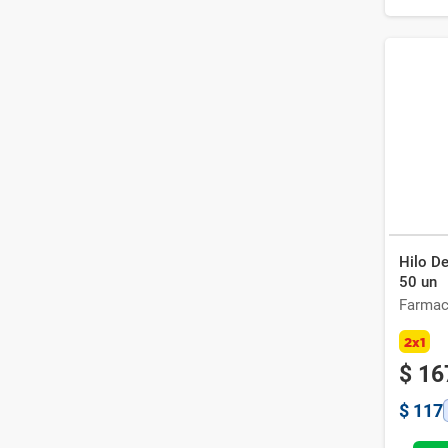
Hilo D
50 un
Farmac
2x1
$
16
$
117