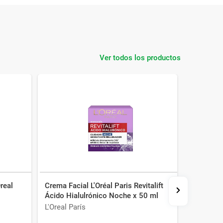
Ver todos los productos
real
Crema Facial L'Oréal Paris Revitalift
Jabón en
Ácido Hialulrónico Noche x 50 ml
Clean Lim
L'Oreal París
Neutroge