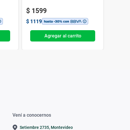
$
1599
$
180
$
1119
$
126
Agregar al carrito
Vení a conocernos
Setiembre 2735, Montevideo