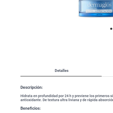
Bazar
Modelado y Peinado
Ver Todo
Detalles
Descripción:
Hidrata en profundidad por 24 h y previene los primeros 
antioxidante. De textura ultra liviana y de rápida absorció
Beneficios: