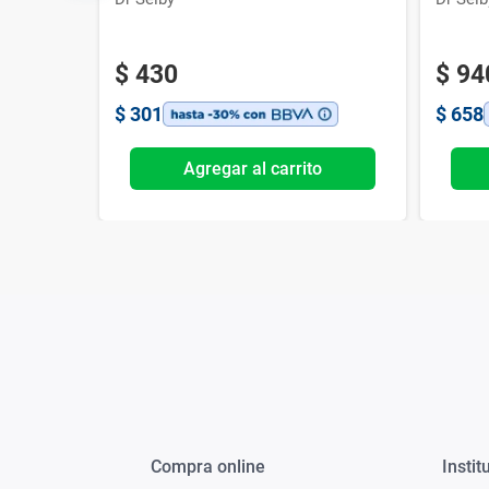
$
430
$
94
$
301
$
658
o
Agregar al carrito
Compra online
Instit