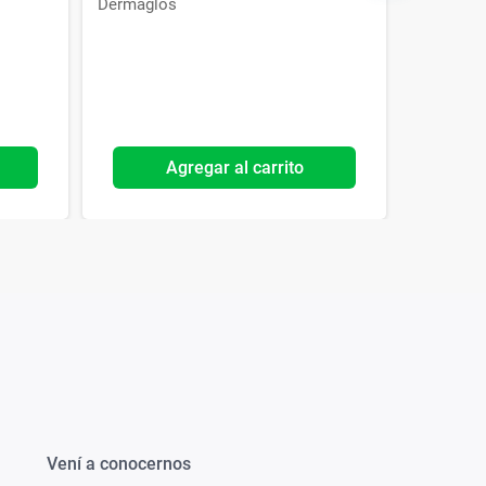
Dermaglós
Dermagl
Agregar al carrito
Vení a conocernos