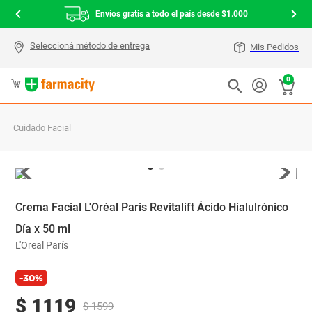
Envíos gratis a todo el país desde $1.000
Mis Pedidos
0
Cuidado Facial
Crema Facial L'Oréal Paris Revitalift Ácido Hialulrónico
Día x 50 ml
L'Oreal París
-30%
$
1119
$
1599