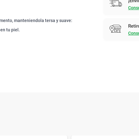
¡Enví
Consu
omento, manteniendola tersa y suave:
Retir
en tu piel.
Consu