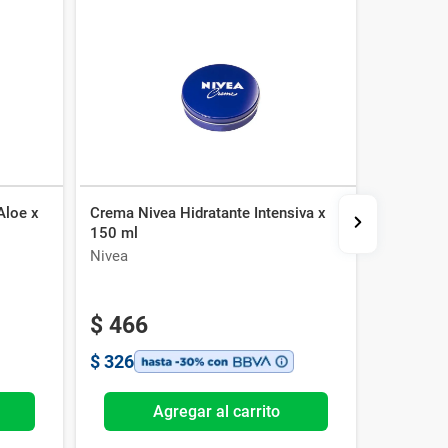
Aloe x
Crema Nivea Hidratante Intensiva x
Crema Co
150 ml
Hidrata y
Nivea
Neutroge
$
466
$
326
Agregar al carrito