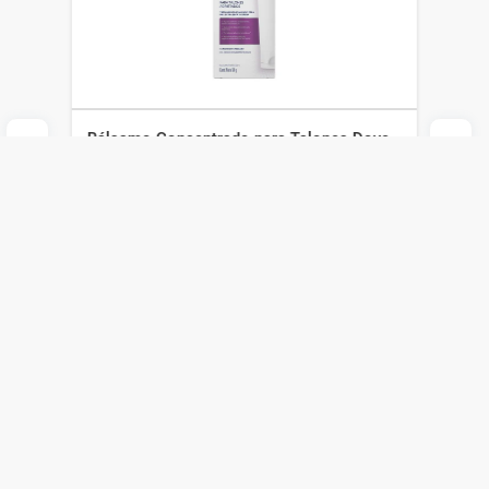
Bálsamo Concentrado para Talones Dove
x 90 g
Dove
$
700
$
490
Agregar al carrito