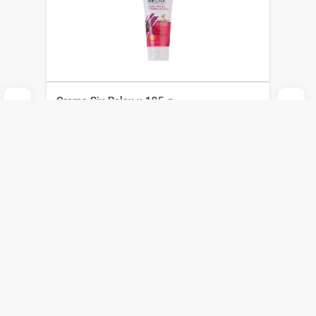
Crema Six Relax x 195 g
Six
$
359
$
251
Agregar al carrito